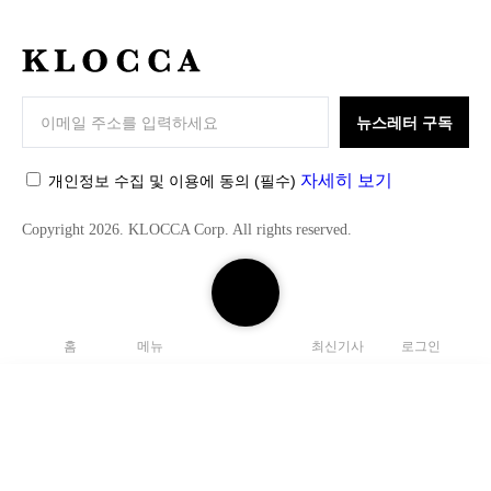
K
L
O
뉴스레터 구독
C
C
자세히 보기
개인정보 수집 및 이용에 동의
(필수)
A
Copyright 2026. KLOCCA Corp. All rights reserved.
검
색
하
홈
메뉴
최신기사
로그인
기
닫
기
검
색
C