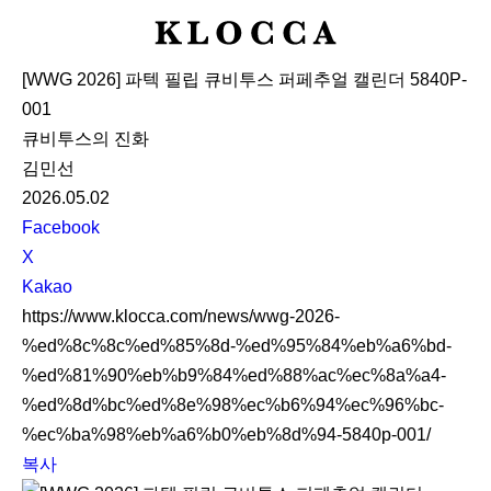
K
L
[WWG 2026] 파텍 필립 큐비투스 퍼페추얼 캘린더 5840P-
O
001
C
큐비투스의 진화
C
김민선
A
2026.05.02
S
Facebook
N
X
S
Kakao
S
https://www.klocca.com/news/wwg-2026-
h
%ed%8c%8c%ed%85%8d-%ed%95%84%eb%a6%bd-
a
%ed%81%90%eb%b9%84%ed%88%ac%ec%8a%a4-
r
%ed%8d%bc%ed%8e%98%ec%b6%94%ec%96%bc-
e
%ec%ba%98%eb%a6%b0%eb%8d%94-5840p-001/
복사