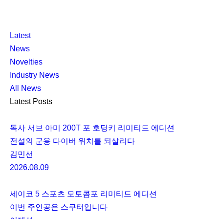
K
닫
K
Latest
L
기
L
News
O
O
Novelties
C
C
Industry News
C
C
All News
A
A
Latest Posts
독사 서브 아미 200T 포 호딩키 리미티드 에디션
전설의 군용 다이버 워치를 되살리다
김민선
2026.08.09
세이코 5 스포츠 모토콤포 리미티드 에디션
이번 주인공은 스쿠터입니다