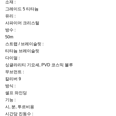
소재 :
그레이드 5 티타늄
유리 :
사파이어 크리스털
방수 :
50m
스트랩 / 브레이슬릿 :
티타늄 브레이슬릿
다이얼 :
싱귤라리티 기요셰, PVD 코스믹 블루
무브먼트 :
칼리버 9
방식 :
셀프 와인딩
기능 :
시, 분, 투르비용
시간당 진동수 :