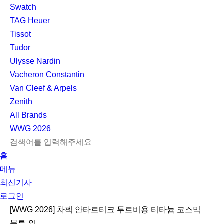
Swatch
TAG Heuer
Tissot
Tudor
Ulysse Nardin
Vacheron Constantin
Van Cleef & Arpels
Zenith
All Brands
WWG
2026
L
S
닫
검
검
홈
O
E
기
C
색
색
메뉴
G
A
l
하
기
하
최신기사
I
R
e
기
로그인
N
C
a
H
r
[WWG 2026] 차펙 안타르티크 투르비용 티타늄 코스믹
블루 외