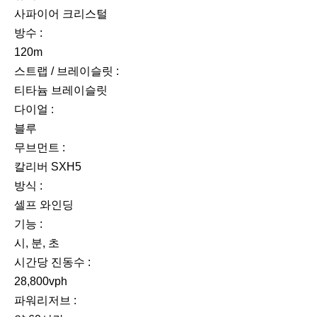
사파이어 크리스털
방수 :
120m
스트랩 / 브레이슬릿 :
티타늄 브레이슬릿
다이얼 :
블루
무브먼트 :
칼리버 SXH5
방식 :
셀프 와인딩
기능 :
시, 분, 초
시간당 진동수 :
28,800vph
파워리저브 :