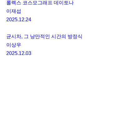
롤렉스 코스모그래프 데이토나
이재섭
2025.12.24
균시차, 그 낭만적인 시간의 방정식
이상우
2025.12.03
마스터 워치메이커 베른하르트 레더러 인터뷰
이재섭
2025.11.07
More Posts
독사 서브 아미 200T 포 호딩키 리미티드 에디션
전설의 군용 다이버 워치를 되살리다