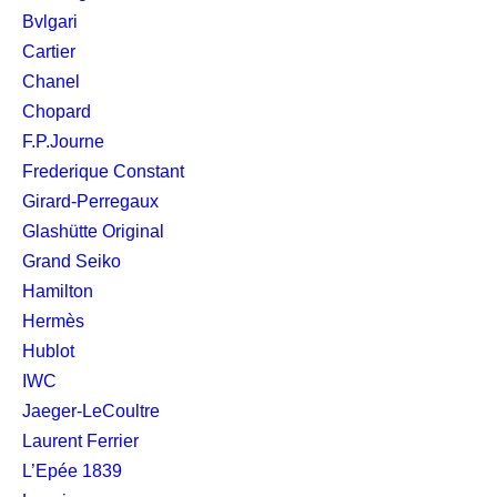
Bvlgari
Cartier
Chanel
Chopard
F.P.Journe
Frederique Constant
Girard-Perregaux
Glashütte Original
Grand Seiko
Hamilton
Hermès
Hublot
IWC
Jaeger-LeCoultre
Laurent Ferrier
L’Epée 1839