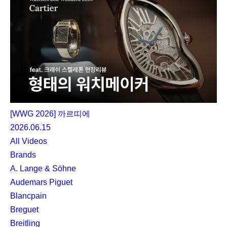
[WWG 2026] 까르띠에
2026.06.15
All Videos
Brands
A. Lange & Söhne
Audemars Piguet
Blancpain
Breguet
Breitling