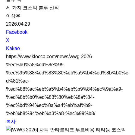
세 가지 코스믹 블루 신작
이상우
2026.04.29
S
Facebook
N
X
S
Kakao
S
https://www.klocca.com/news/wwg-2026-
h
%ec%b0%a8%ed%8e%99-
a
%ec%95%88%ed%83%80%eb%a5%b4%ed%8b%b0%e
r
d%81%ac-
e
%ed%88%ac%eb%a5%b4%eb%b9%84%ec%9a%a9-
%ed%8b%b0%ed%83%80%eb%8a%84-
%ec%bd%94%ec%8a%a4%eb%af%b9-
%eb%b8%94%eb%a3%a8-%ec%99%b8/
복사