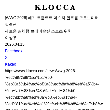
K
L
[WWG 2026] 예거 르쿨트르 마스터 컨트롤 크로노미터
O
컬렉션
C
새로운 일체형 브레이슬릿 스포츠 워치
C
이상우
A
2026.04.15
S
Facebook
N
X
S
Kakao
S
https://www.klocca.com/news/wwg-2026-
h
%ec%98%88%ea%b1%b0-
a
%eb%a5%b4%ec%bf%a8%ed%8a%b8%eb%a5%b4-
r
%eb%a7%88%ec%8a%a4%ed%84%b0-
e
%ec%bb%a8%ed%8a%b8%eb%a1%a4-
%ed%81%ac%eb%a1%9c%eb%85%b8%eb%af%b8%e