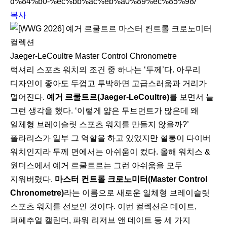
d%84%b0-%ec%bb%ac%eb%a0%89%ec%85%98/
복사
Jaeger-LeCoultre Master Control Chronometre
럭셔리 스포츠 워치의 조건 중 하나는 ‘두께’다. 아무리
디자인이 좋아도 두껍고 투박하면 고급스러움과 거리가
멀어진다.
예거 르쿨트르(Jaeger-LeCoultre)
를 보면서 늘
그런 생각을 했다. ‘이렇게 얇은 무브먼트가 많은데 왜
일체형 브레이슬릿 스포츠 워치를 만들지 않을까?’
폴라리스가 일부 그 역할을 하고 있었지만 혈통이 다이버
워치인지라 두께 면에서는 아쉬움이 컸다. 올해 워치스 &
원더스에서 예거 르쿨트르는 그런 아쉬움을 모두
지워버렸다.
마스터 컨트롤 크로노미터(Master Control
Chronometre)
라는 이름으로 새로운 일체형 브레이슬릿
스포츠 워치를 선보인 것이다. 이번 컬렉션은 데이트,
퍼페추얼 캘린더, 파워 리저브 앤 데이트 등 세 가지