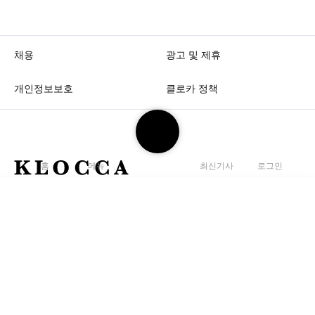
채용
광고 및 제휴
개인정보보호
클로카 정책
검
색
하
K
홈
메뉴
최신기사
로그인
기
L
O
뉴스레터 구독
C
검
C
자세히 보기
개인정보 수집 및 이용에 동의
(필수)
색
C
A
하
Copyright 2026. KLOCCA Corp. All rights reserved.
l
기
e