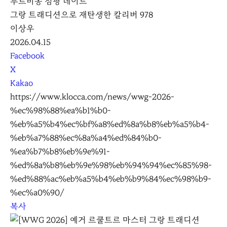
투르비옹 점핑 데이트
그랑 트래디션으로 재탄생한 칼리버 978
이상우
2026.04.15
S
Facebook
N
X
S
Kakao
S
https://www.klocca.com/news/wwg-2026-
h
%ec%98%88%ea%b1%b0-
a
%eb%a5%b4%ec%bf%a8%ed%8a%b8%eb%a5%b4-
r
%eb%a7%88%ec%8a%a4%ed%84%b0-
e
%ea%b7%b8%eb%9e%91-
%ed%8a%b8%eb%9e%98%eb%94%94%ec%85%98-
%ed%88%ac%eb%a5%b4%eb%b9%84%ec%98%b9-
%ec%a0%90/
복사