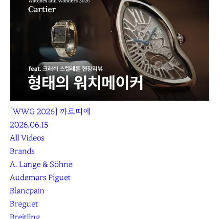
[WWG 2026] 까르띠에
2026.06.15
All Videos
Brands
A. Lange & Söhne
Audemars Piguet
Blancpain
Breguet
Breitling