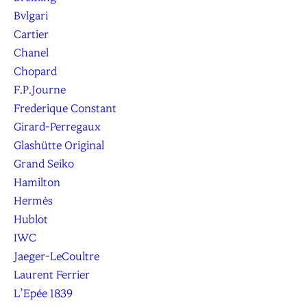
Bvlgari
Cartier
Chanel
Chopard
F.P.Journe
Frederique Constant
Girard-Perregaux
Glashütte Original
Grand Seiko
Hamilton
Hermès
Hublot
IWC
Jaeger-LeCoultre
Laurent Ferrier
L’Epée 1839