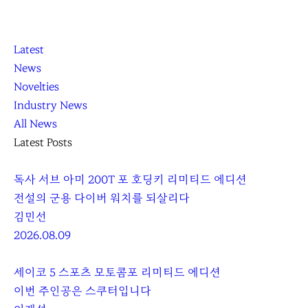
K
닫
K
Latest
L
기
L
News
O
O
Novelties
C
C
Industry News
C
C
All News
A
A
Latest Posts
독사 서브 아미 200T 포 호딩키 리미티드 에디션
전설의 군용 다이버 워치를 되살리다
김민선
2026.08.09
세이코 5 스포츠 모토콤포 리미티드 에디션
이번 주인공은 스쿠터입니다