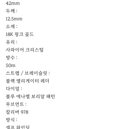
42mm
두께 :
12.5mm
소재 :
18K 핑크 골드
유리 :
사파이어 크리스털
방수 :
50m
스트랩 / 브레이슬릿 :
블랙 앨리게이터 레더
다이얼 :
블루 에나멜 보리알 패턴
무브먼트 :
칼리버 978
방식 :
셀프 와인딩