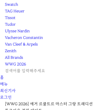
Swatch
TAG Heuer
Tissot
Tudor
Ulysse Nardin
Vacheron Constantin
Van Cleef & Arpels
Zenith
All Brands
WWG
2026
L
S
닫
검
검
홈
O
E
기
C
색
색
메뉴
G
A
l
하
기
하
최신기사
I
R
e
기
로그인
N
C
a
H
r
[WWG 2026] 예거 르쿨트르 마스터 그랑 트래디션