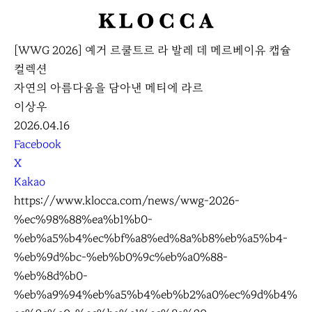
K
L
[WWG 2026] 예거 르쿨트르 라 발레 데 메르베이유 캡슐
O
컬렉션
C
자연의 아름다움을 담아낸 메티에 라르
C
이상우
A
2026.04.16
S
Facebook
N
X
S
Kakao
S
https://www.klocca.com/news/wwg-2026-
h
%ec%98%88%ea%b1%b0-
a
%eb%a5%b4%ec%bf%a8%ed%8a%b8%eb%a5%b4-
r
%eb%9d%bc-%eb%b0%9c%eb%a0%88-
e
%eb%8d%b0-
%eb%a9%94%eb%a5%b4%eb%b2%a0%ec%9d%b4%