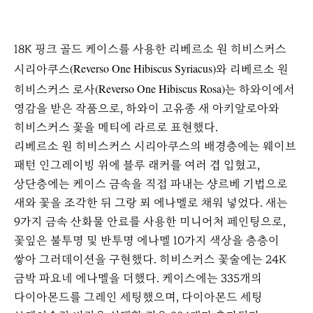
18K 핑크 골드 케이스를 사용한 리베르소 원 히비스커스
(Reverso One Hibiscus Syriacus)
시리아쿠스
와 리베르소 원
(Reverso One Hibiscus Rosa)
히비스커스 로사
는 하와이에서
영감을 받은 작품으로, 하와이 고유종 새 아키알로아와
히비스커스 꽃을 메티에 라르로 표현했다.
리베르소 원 히비스커스 시리아쿠스의 배경층에는 웨이브
패턴 인그레이빙 위에 블루 래커를 여러 겹 입혔고,
상단층에는 케이스 금속을 직접 파내는 샹르베 기법으로
새와 꽃을 조각한 뒤 그랑 푀 에나멜로 채워 넣었다. 새는
9가지 금속 산화물 안료를 사용한 미니어처 페인팅으로,
꽃잎은 불투명 및 반투명 에나멜 10가지 색상을 층층이
쌓아 그러데이션을 구현했다. 히비스커스 꽃술에는 24K
금박 파요네 에나멜을 더했다. 케이스에는 335개의
다이아몬드를 그레인 세팅했으며, 다이아몬드 세팅