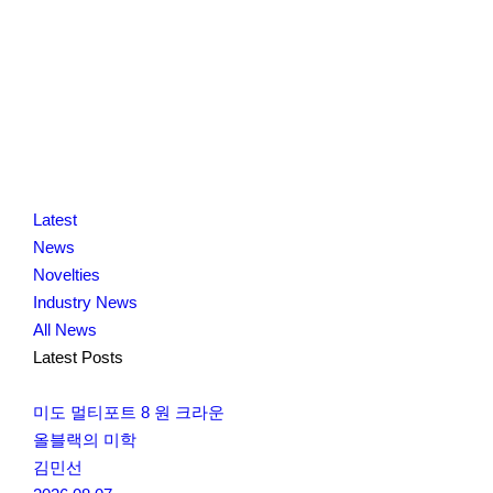
K
닫
K
Latest
L
기
L
News
O
O
Novelties
C
C
Industry News
C
C
All News
A
A
Latest Posts
미도 멀티포트 8 원 크라운
올블랙의 미학
김민선