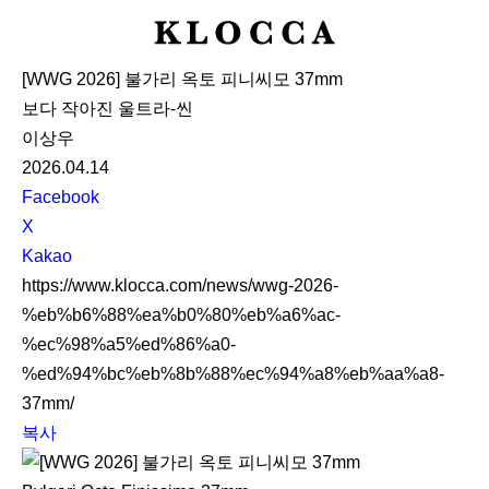
K
L
[WWG 2026] 불가리 옥토 피니씨모 37mm
O
보다 작아진 울트라-씬
C
이상우
C
2026.04.14
A
S
Facebook
N
X
S
Kakao
S
https://www.klocca.com/news/wwg-2026-
h
%eb%b6%88%ea%b0%80%eb%a6%ac-
a
%ec%98%a5%ed%86%a0-
r
%ed%94%bc%eb%8b%88%ec%94%a8%eb%aa%a8-
e
37mm/
복사