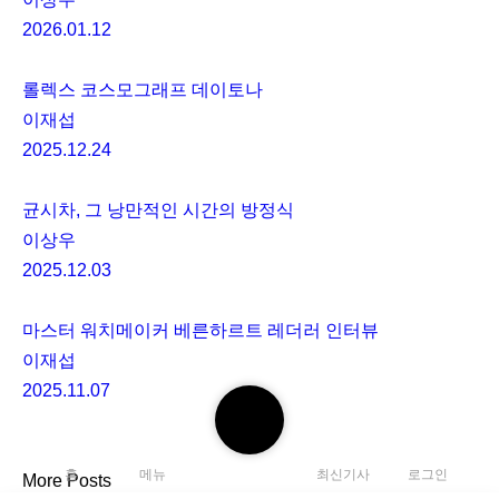
2026.01.12
롤렉스 코스모그래프 데이토나
이재섭
2025.12.24
균시차, 그 낭만적인 시간의 방정식
이상우
2025.12.03
마스터 워치메이커 베른하르트 레더러 인터뷰
이재섭
2025.11.07
검
색
하
홈
메뉴
최신기사
로그인
More Posts
기