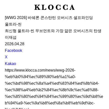
K
L
[WWG 2026] 바쉐론 콘스탄틴 오버시즈 셀프와인딩
O
울트라-씬
C
최신형 울트라-씬 무브먼트와 가장 얇은 오버시즈의 탄생
C
이재섭
A
2026.04.28
S
Facebook
N
X
S
Kakao
S
https://www.klocca.com/news/wwg-2026-
h
%eb%b0%94%ec%89%90%eb%a1%a0-
a
%ec%bd%98%ec%8a%a4%ed%83%84%ed%8b%b4-
r
%ec%98%a4%eb%b2%84%ec%8b%9c%ec%a6%88-
e
%ec%85%80%ed%94%84%ec%99%80%ec%9d%b8%e
b%94%a9-%ec%9a%b8%ed%8a%b8%eb%9d%bc-