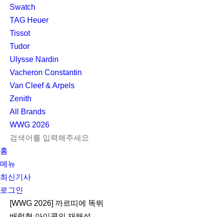
Swatch
TAG Heuer
Tissot
Tudor
Ulysse Nardin
Vacheron Constantin
Van Cleef & Arpels
Zenith
All Brands
WWG
2026
L
S
닫
검
검
홈
O
E
기
C
색
색
메뉴
G
A
l
하
기
하
최신기사
I
R
e
기
로그인
N
C
a
H
r
[WWG 2026] 까르띠에 똑뛰
배럴형 아이콘의 재해석