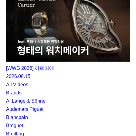
[WWG 2026] 까르띠에
2026.06.15
All Videos
Brands
A. Lange & Söhne
Audemars Piguet
Blancpain
Breguet
Breitling