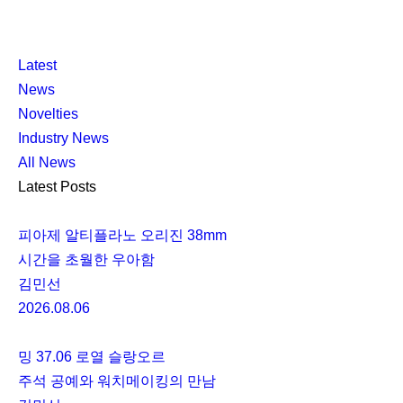
K
닫
K
Latest
L
기
L
News
O
O
Novelties
C
C
Industry News
C
C
All News
A
A
Latest Posts
피아제 알티플라노 오리진 38mm
시간을 초월한 우아함
김민선
2026.08.06
밍 37.06 로열 슬랑오르
주석 공예와 워치메이킹의 만남