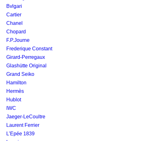
Bvlgari
Cartier
Chanel
Chopard
F.P.Journe
Frederique Constant
Girard-Perregaux
Glashütte Original
Grand Seiko
Hamilton
Hermès
Hublot
IWC
Jaeger-LeCoultre
Laurent Ferrier
L’Epée 1839