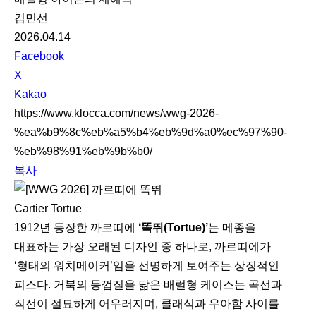
김민선
2026.04.14
S
Facebook
N
X
S
Kakao
S
https://www.klocca.com/news/wwg-2026-
h
%ea%b9%8c%eb%a5%b4%eb%9d%a0%ec%97%90-
a
%eb%98%91%eb%9b%b0/
r
복사
e
Cartier Tortue
1912년 등장한 까르띠에
‘똑뛰(Tortue)’
는 메종을
대표하는 가장 오래된 디자인 중 하나로, 까르띠에가
‘형태의 워치메이커’임을 선명하게 보여주는 상징적인
피스다. 거북의 등껍질을 닮은 배럴형 케이스는 곡선과
직선이 절묘하게 어우러지며, 클래식과 우아함 사이를