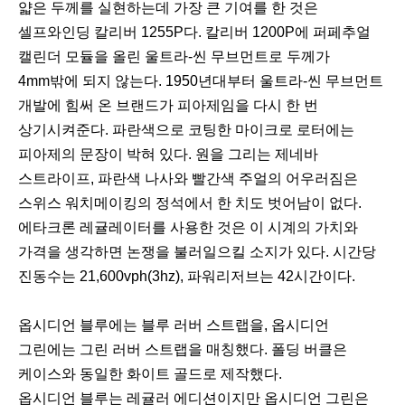
얇은 두께를 실현하는데 가장 큰 기여를 한 것은
셀프와인딩 칼리버 1255P다. 칼리버 1200P에 퍼페추얼
캘린더 모듈을 올린 울트라-씬 무브먼트로 두께가
4mm밖에 되지 않는다. 1950년대부터 울트라-씬 무브먼트
개발에 힘써 온 브랜드가 피아제임을 다시 한 번
상기시켜준다. 파란색으로 코팅한 마이크로 로터에는
피아제의 문장이 박혀 있다. 원을 그리는 제네바
스트라이프, 파란색 나사와 빨간색 주얼의 어우러짐은
스위스 워치메이킹의 정석에서 한 치도 벗어남이 없다.
에타크론 레귤레이터를 사용한 것은 이 시계의 가치와
가격을 생각하면 논쟁을 불러일으킬 소지가 있다. 시간당
진동수는 21,600vph(3hz), 파워리저브는 42시간이다.
이
다
옵시디언 블루에는 블루 러버 스트랩을, 옵시디언
전
음
그린에는 그린 러버 스트랩을 매칭했다. 폴딩 버클은
케이스와 동일한 화이트 골드로 제작했다.
옵시디언 블루는 레귤러 에디션이지만 옵시디언 그린은