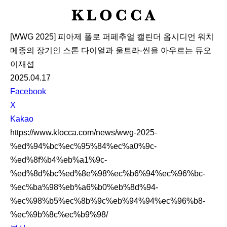
K
L
[WWG 2025] 피아제 폴로 퍼페추얼 캘린더 옵시디언 워치
O
메종의 장기인 스톤 다이얼과 울트라-씬을 아우르는 듀오
C
이재섭
C
2025.04.17
A
S
Facebook
N
X
S
Kakao
S
https://www.klocca.com/news/wwg-2025-
h
%ed%94%bc%ec%95%84%ec%a0%9c-
a
%ed%8f%b4%eb%a1%9c-
r
%ed%8d%bc%ed%8e%98%ec%b6%94%ec%96%bc-
e
%ec%ba%98%eb%a6%b0%eb%8d%94-
%ec%98%b5%ec%8b%9c%eb%94%94%ec%96%b8-
%ec%9b%8c%ec%b9%98/