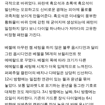
극적으로 바뀌었다. 파란색 흑요석과 초록색 흑요석이
발산하는 오묘하고도 신비로운 광채는 피아제 폴로를
귀족처럼 보이게 만들어준다. 흑요석은 미네랄이 풍부한
황화물이 바위 안에 갇힌 채 굳어지며 생성되는데 패턴이
일정하지 않다 보니 다이얼 하나하나가 저마다의 고유한
비정형 패턴을 가진다.
베젤에 아무런 젬 세팅을 하지 않은 블루 옵시디언과 달리
그린 옵시디언은 베젤을 56개의 브릴리언트 컷
에메랄드로 꾸몄다. 베젤의 폭에 따라 크기가 다른
에메랄드를 세팅해 시계가 더욱 입체적으로 느껴진다.
퍼페추얼 캘린더의 배치나 디테일은 상당히 신선하다.
12시 방향에는 밀접한 연관이 있는 월과 윤년을 묶어
놓았다. 보통 알파벳 L로 표기하는 윤년을 동그란 기호로
대체한 것도 재미있다. 3시 방향에는 날짜, 9시 방향에는
요일이 자리한다. 기존의 가드룬 장식 다이얼에는 6시
방향에 퍼페추얼 캘린더를 적어 놓은 데 반해 옵시디언