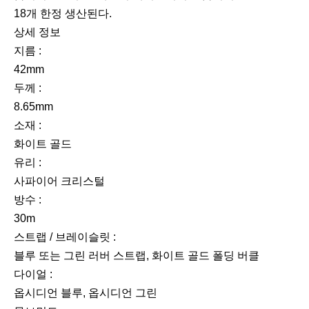
18개 한정 생산된다.
상세 정보
지름 :
42mm
두께 :
8.65mm
소재 :
화이트 골드
유리 :
사파이어 크리스털
방수 :
30m
스트랩 / 브레이슬릿 :
블루 또는 그린 러버 스트랩, 화이트 골드 폴딩 버클
다이얼 :
옵시디언 블루, 옵시디언 그린