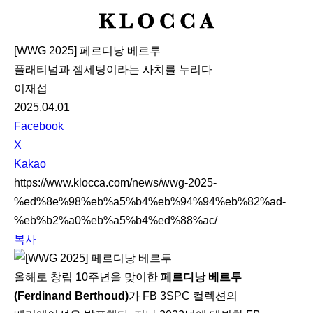
K
L
[WWG 2025] 페르디낭 베르투
O
플래티넘과 젬세팅이라는 사치를 누리다
C
이재섭
C
2025.04.01
A
S
Facebook
N
X
S
Kakao
S
https://www.klocca.com/news/wwg-2025-
h
%ed%8e%98%eb%a5%b4%eb%94%94%eb%82%ad-
a
%eb%b2%a0%eb%a5%b4%ed%88%ac/
r
복사
e
올해로 창립 10주년을 맞이한
페르디낭 베르투
(Ferdinand Berthoud)
가 FB 3SPC 컬렉션의