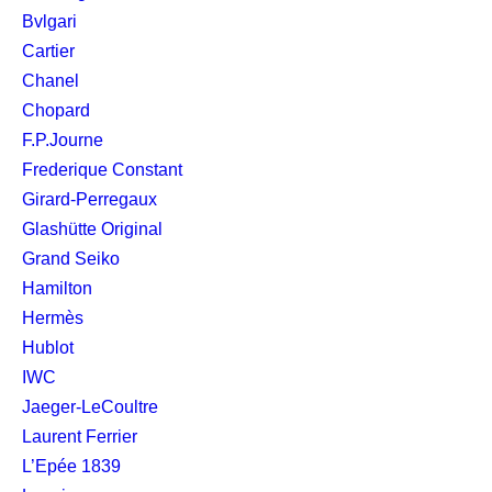
Bvlgari
Cartier
Chanel
Chopard
F.P.Journe
Frederique Constant
Girard-Perregaux
Glashütte Original
Grand Seiko
Hamilton
Hermès
Hublot
IWC
Jaeger-LeCoultre
Laurent Ferrier
L’Epée 1839