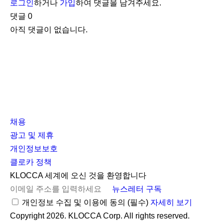
로그인
하거나
가입
하여 댓글을 남겨주세요.
댓글
0
아직 댓글이 없습니다.
채용
광고 및 제휴
개인정보보호
클로카 정책
I
Y
K
KLOCCA 세계에 오신 것을 환영합니다
n
o
L
뉴스레터 구독
s
u
O
개인정보 수집 및 이용에 동의
(필수)
자세히 보기
t
t
C
Copyright 2026. KLOCCA Corp. All rights reserved.