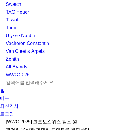
Swatch
TAG Heuer
Tissot
Tudor
Ulysse Nardin
Vacheron Constantin
Van Cleef & Arpels
Zenith
All Brands
WWG
2026
L
S
닫
검
검
홈
O
E
기
C
색
색
메뉴
G
A
l
하
기
하
최신기사
I
R
e
기
로그인
N
C
a
H
r
[WWG 2025] 크로노스위스 펄스 원
과거의 유산과 현재의 트렌드를 결합하다