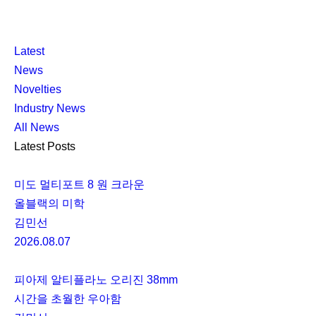
K
닫
K
Latest
L
기
L
News
O
O
Novelties
C
C
Industry News
C
C
All News
A
A
Latest Posts
미도 멀티포트 8 원 크라운
올블랙의 미학
김민선
2026.08.07
피아제 알티플라노 오리진 38mm
시간을 초월한 우아함