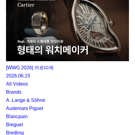
[WWG 2026] 까르띠에
2026.06.15
All Videos
Brands
A. Lange & Söhne
Audemars Piguet
Blancpain
Breguet
Breitling