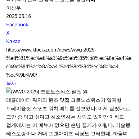
이상우
2025.05.16
S
Facebook
N
X
S
Kakao
S
https://www.klocca.com/news/wwg-2025-
h
%ed%81%ac%eb%a1%9c%eb%85%b8%ec%8a%a4%e
a
c%9c%84%ec%8a%a4-%ed%8e%84%ec%8a%a4-
r
%ec%9b%90/
e
복사
레귤레이터 워치의 원조 맛집 크로노스위스가 일체형
브레이슬릿 스포츠 워치 메뉴를 선보였다. 이제 질렸다고,
그만 좀 먹고 싶다고 하소연하는 사람도 있지만 아직도
업계에서는 이 메뉴가 없으면 손님 끌기가 어렵다. 미슐랭
레스토랑이나 거대 프랜차이즈 식당도 그러한데, 하물며