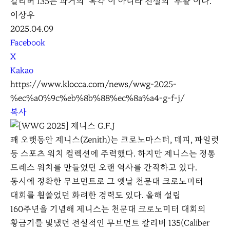
칼리버 135는 과거의 ‘복각’이 아니라 전설의 ‘부활’이다.
이상우
2025.04.09
S
Facebook
N
X
S
Kakao
S
https://www.klocca.com/news/wwg-2025-
h
%ec%a0%9c%eb%8b%88%ec%8a%a4-g-f-j/
a
복사
r
e
꽤 오랫동안 제니스(Zenith)는 크로노마스터, 데피, 파일럿
등 스포츠 워치 컬렉션에 주력했다. 하지만 제니스는 정통
드레스 워치를 만들었던 오랜 역사를 간직하고 있다.
동시에 정확한 무브먼트로 그 옛날 천문대 크로노미터
대회를 휩쓸었던 화려한 경력도 있다. 올해 설립
160주년을 기념해 제니스는 천문대 크로노미터 대회의
황금기를 빛냈던 전설적인 무브먼트 칼리버 135(Caliber