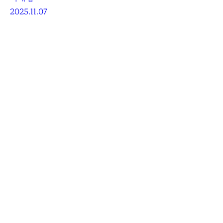
2025.11.07
More Posts
세이코 5 스포츠 모토콤포 리미티드 에디션
이번 주인공은 스쿠터입니다
이재섭
2026.08.08
미도 멀티포트 8 원 크라운
올블랙의 미학
김민선
2026.08.07
[WWG 2025] 그랜드 세이코