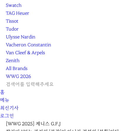
Swatch
TAG Heuer
Tissot
Tudor
Ulysse Nardin
Vacheron Constantin
Van Cleef & Arpels
Zenith
All Brands
WWG
2026
L
S
닫
검
검
홈
O
E
기
C
색
색
메뉴
G
A
l
하
기
하
최신기사
I
R
e
기
로그인
N
C
a
H
r
[WWG 2025] 제니스 G.F.J