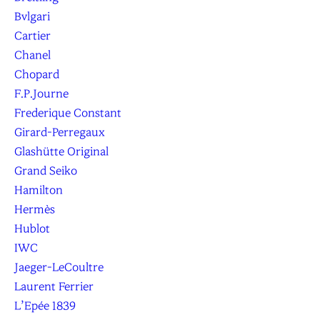
Bvlgari
Cartier
Chanel
Chopard
F.P.Journe
Frederique Constant
Girard-Perregaux
Glashütte Original
Grand Seiko
Hamilton
Hermès
Hublot
IWC
Jaeger-LeCoultre
Laurent Ferrier
L’Epée 1839