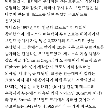
이벤트였다. 대회에서 수상하는 것은 브랜드의 기술력을
증명하는 것과 같았고, 따라서 당시 워치 브랜드들은 앞
다투어 천문대 테스트를 위한 특별한 무브먼트를
선보였다.
제니스는 1897년부터 천문대 크로노미터 대회에
참여했으며, 제니스의 매뉴팩처 무브먼트는 워치메이킹
브랜드 중에서 가장 많은 2,333개의 크로노미터 상을
수상했다. 그 중에서도 칼리버 135는 다른 모든 무브먼트를
능가하는 전설적인 무브먼트였다. 제니스의 기술 책임자
찰스 지글러(Charles Ziegler)의 요청에 따라 에프렘 조빈
(Ephrem Jobin)이 제작한 이 크로노미터 칼리버는
뇌샤텔, 제네바, 큐 테딩턴, 브장송 천문대에서 열리는
크로노미터 대회에 참가하기 위해 특별히 개발되었다.
135라는 이름은 직경 13리뉴(뇌샤텔 천문대 테스트의
손목시계 부문에서 허용된 최대 사이즈인 30mm에 해당)
와 두께 5mm의 무브먼트 크기에서 유래한 것이다. 이
무브먼트는 1949년부터 1962년까지 두 가지 버전으로