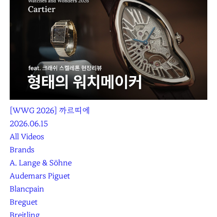
[WWG 2026] 까르띠에
2026.06.15
All Videos
Brands
A. Lange & Söhne
Audemars Piguet
Blancpain
Breguet
Breitling