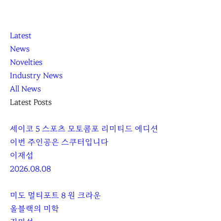
K
닫
K
Latest
L
기
L
News
O
O
Novelties
C
C
Industry News
C
C
All News
A
A
Latest Posts
세이코 5 스포츠 모토콤포 리미티드 에디션
이번 주인공은 스쿠터입니다
이재섭
2026.08.08
미도 멀티포트 8 원 크라운
올블랙의 미학