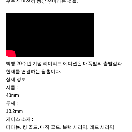
우주가 여전히 팽창 중이라는 것을.
이
다
전
음
빅뱅 20주년 기념 리미티드 에디션은 대폭발의 출발점과
현재를 연결하는 웜홀이다.
상세 정보
지름 :
43mm
두께 :
13.2mm
케이스 소재 :
티타늄, 킹 골드, 매직 골드, 블랙 세라믹, 레드 세라믹