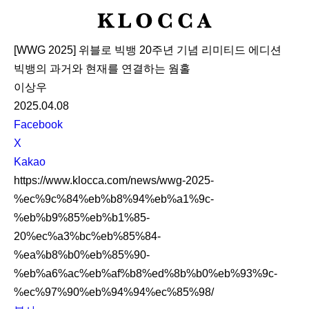
K
L
[WWG 2025] 위블로 빅뱅 20주년 기념 리미티드 에디션
O
빅뱅의 과거와 현재를 연결하는 웜홀
C
이상우
C
2025.04.08
A
S
Facebook
N
X
S
Kakao
S
https://www.klocca.com/news/wwg-2025-
h
%ec%9c%84%eb%b8%94%eb%a1%9c-
a
%eb%b9%85%eb%b1%85-
r
20%ec%a3%bc%eb%85%84-
e
%ea%b8%b0%eb%85%90-
%eb%a6%ac%eb%af%b8%ed%8b%b0%eb%93%9c-
%ec%97%90%eb%94%94%ec%85%98/