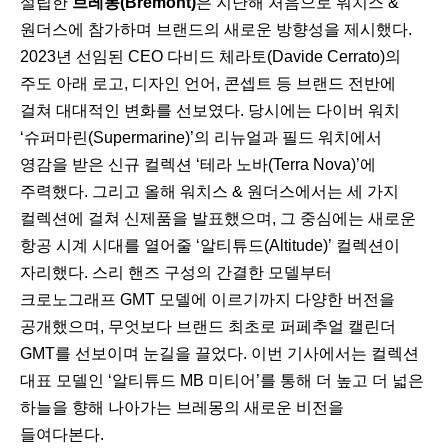
설립한
브레몽(Bremont)
은 지난해 처음으로 워치스 &
원더스에 참가하며 브랜드의 새로운 방향성을 제시했다.
2023년 선임된 CEO 다비드 체라토(Davide Cerrato)의
주도 아래 로고, 디자인 언어, 콘셉트 등 브랜드 전반에
걸쳐 대대적인 변화를 선보였다. 당시에는 다이버 워치
‘슈퍼마린(Supermarine)’의 리뉴얼과 필드 워치에서
영감을 받은 신규 컬렉션 ‘테라 노바(Terra Nova)’에
주력했다. 그리고 올해 워치스 & 원더스에서는 세 가지
컬렉션에 걸쳐 신제품을 발표했으며, 그 중심에는 새로운
항공 시계 시대를 열어줄 ‘알티튜드(Altitude)’ 컬렉션이
자리했다. 스리 핸즈 구성의 간결한 모델부터
크로노그래프 GMT 모델에 이르기까지 다양한 버전을
공개했으며, 무엇보다 브랜드 최초로 퍼페추얼 캘린더
GMT를 선보이며 눈길을 끌었다. 이번 기사에서는 컬렉션
대표 모델인 ‘알티튜드 MB 미티어’를 통해 더 높고 더 넓은
하늘을 향해 나아가는 브레몽의 새로운 비전을
들여다본다.