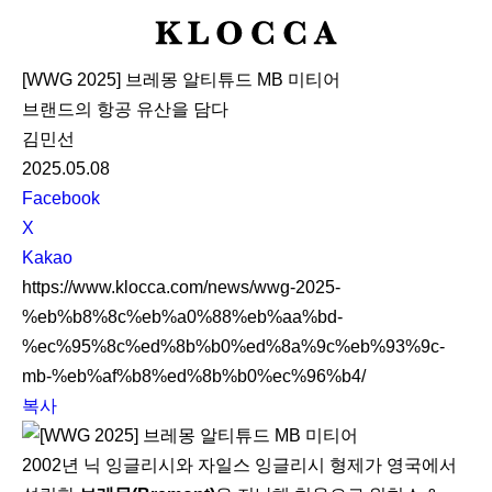
K
L
[WWG 2025] 브레몽 알티튜드 MB 미티어
O
브랜드의 항공 유산을 담다
C
김민선
C
2025.05.08
A
S
Facebook
N
X
S
Kakao
S
https://www.klocca.com/news/wwg-2025-
h
%eb%b8%8c%eb%a0%88%eb%aa%bd-
a
%ec%95%8c%ed%8b%b0%ed%8a%9c%eb%93%9c-
r
mb-%eb%af%b8%ed%8b%b0%ec%96%b4/
e
복사
2002년 닉 잉글리시와 자일스 잉글리시 형제가 영국에서