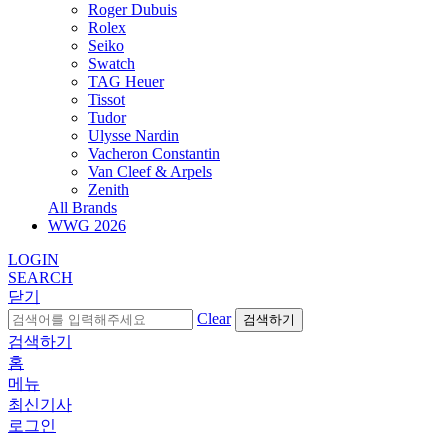
Roger Dubuis
Rolex
Seiko
Swatch
TAG Heuer
Tissot
Tudor
Ulysse Nardin
Vacheron Constantin
Van Cleef & Arpels
Zenith
All Brands
WWG
2026
LOGIN
SEARCH
닫기
Clear
검색하기
검색하기
홈
메뉴
최신기사
로그인