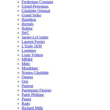
Frederique Constant
Girard-Perregaux
Glashütte Original
Grand Seiko
Hamilton
Hermès
Hublot
IWC
Jaeger-LeCoultre
Laurent Ferrier
L’Epée 1839
Longines
Louis Vuitton
MB&F
Mido
Montblanc
Nomos Glashütte
Omega
Oris
Panerai
Parmigiani Fleurier
Patek Philippe
Piaget
Rado
Richard Mille