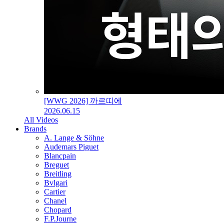
[WWG 2026] 까르띠에
2026.06.15
All Videos
Brands
A. Lange & Söhne
Audemars Piguet
Blancpain
Breguet
Breitling
Bvlgari
Cartier
Chanel
Chopard
F.P.Journe