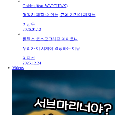
Golden (feat. WATCHR/X)
영원히 깨질 수 없는, 근데 지갑이 깨지는
이상우
2026.01.12
롤렉스 코스모그래프 데이토나
우리가 이 시계에 열광하는 이유
이재섭
2025.12.24
Videos