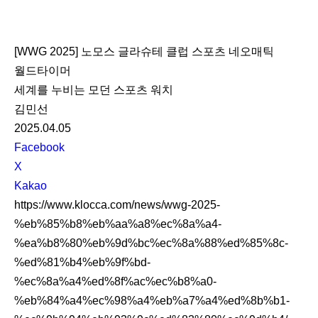
K
L
[WWG 2025] 노모스 글라슈테 클럽 스포츠 네오매틱
O
월드타이머
C
세계를 누비는 모던 스포츠 워치
C
김민선
A
2025.04.05
S
Facebook
N
X
S
Kakao
S
https://www.klocca.com/news/wwg-2025-
h
%eb%85%b8%eb%aa%a8%ec%8a%a4-
a
%ea%b8%80%eb%9d%bc%ec%8a%88%ed%85%8c-
r
%ed%81%b4%eb%9f%bd-
e
%ec%8a%a4%ed%8f%ac%ec%b8%a0-
%eb%84%a4%ec%98%a4%eb%a7%a4%ed%8b%b1-