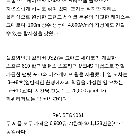
특징으로 케이스와 사파이어 크리스털 글라스가
자연스럽게 하나로 섞여 있다. 크기는 작지만 자라츠
폴리싱으로 완성한 그랜드 세이코 특유의 정교한 케이스는
그대로다. 100m 방수 성능에 4,800A/m의 자성에도 견딜
수 있는 항자성을 갖췄다.
셀프와인딩 칼리버 9S27는 그랜드 세이코가 개발한
스프론 610 합금 밸런스 스프링과 MEMS 기법으로 정밀
가공한 팰릿 포크와 이스케이프 휠을 사용했다. 일 오차는
-3~+8초(일반적인 환경에서의 착용을 가정한 일 오차는
-5~+10초)다. 시간당 진동수는 28,800vph(4Hz),
파워리저브는 약 50시간이다.
Ref. STGK031
이
다
두 제품 모두 가격은 6,900유로(한화 약 1,128만원)으로
전
음
동일하다.