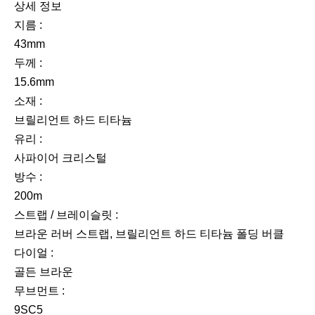
상세 정보
지름 :
43mm
두께 :
15.6mm
소재 :
브릴리언트 하드 티타늄
유리 :
사파이어 크리스털
방수 :
200m
스트랩 / 브레이슬릿 :
브라운 러버 스트랩, 브릴리언트 하드 티타늄 폴딩 버클
다이얼 :
골든 브라운
무브먼트 :
9SC5