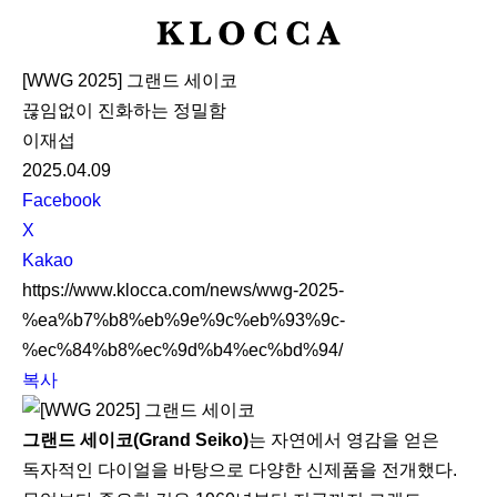
K
L
[WWG 2025] 그랜드 세이코
O
끊임없이 진화하는 정밀함
C
이재섭
C
2025.04.09
A
S
Facebook
N
X
S
Kakao
S
https://www.klocca.com/news/wwg-2025-
h
%ea%b7%b8%eb%9e%9c%eb%93%9c-
a
%ec%84%b8%ec%9d%b4%ec%bd%94/
r
복사
e
그랜드 세이코(Grand Seiko)
는 자연에서 영감을 얻은
독자적인 다이얼을 바탕으로 다양한 신제품을 전개했다.