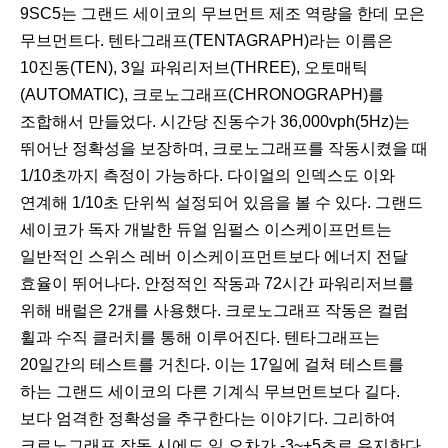
9SC5는 그랜드 세이코의 무브먼트 제조 역량을 한데 모은
무브먼트다. 텐타그래프(TENTAGRAPH)라는 이름은
10진동(TEN), 3일 파워리저브(THREE), 오토매틱
(AUTOMATIC), 크로노그래프(CHRONOGRAPH)를
조합해서 만들었다. 시간당 진동수가 36,000vph(5Hz)는
뛰어난 정확성을 보장하며, 크로노그래프를 작동시켰을 때
1/10초까지 측정이 가능하다. 다이얼의 인덱스도 이와
연계해 1/10초 단위씩 설정되어 있음을 볼 수 있다. 그랜드
세이코가 독자 개발한 듀얼 임펄스 이스케이프먼트는
일반적인 스위스 레버 이스케이프먼트보다 에너지 전달
효율이 뛰어나다. 안정적인 작동과 72시간 파워리저브를
위해 배럴은 2개를 사용했다. 크로노그래프 작동은 컬럼
휠과 수직 클러치를 통해 이루어진다. 텐타그래프는
20일간의 테스트를 거친다. 이는 17일에 걸쳐 테스트를
하는 그랜드 세이코의 다른 기계식 무브먼트보다 길다.
보다 엄격한 정확성을 추구한다는 이야기다. 그리하여
크로노그래프 작동 시에도 일 오차가 -3~+5초로 유지한다.