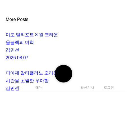
More Posts
미도 멀티포트 8 원 크라운
올블랙의 미학
김민선
2026.08.07
검
피아제 알티플라노 오리진 38mm
색
시간을 초월한 우아함
하
홈
메뉴
최신기사
로그인
김민선
기
2026.08.06
[WWG 2025] 위블로 빅뱅 20주년 기념 리미티드 에디션
검
빅뱅의 과거와 현재를 연결하는 웜홀
색
C
이상우