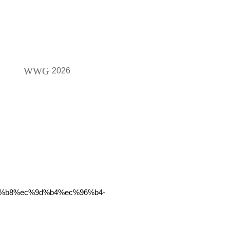
WWG
2026
98%b8%ec%9d%b4%ec%96%b4-