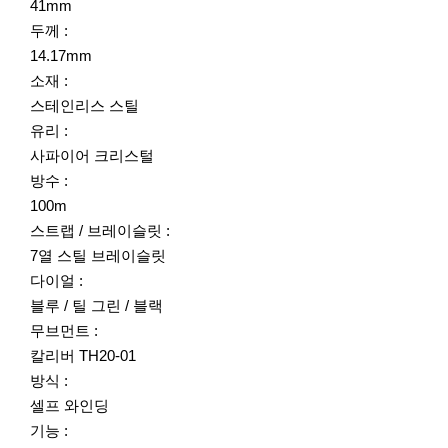
41mm
두께 :
14.17mm
소재 :
스테인리스 스틸
유리 :
사파이어 크리스털
방수 :
100m
스트랩 / 브레이슬릿 :
7열 스틸 브레이슬릿
다이얼 :
블루 / 틸 그린 / 블랙
무브먼트 :
칼리버 TH20-01
방식 :
셀프 와인딩
기능 :