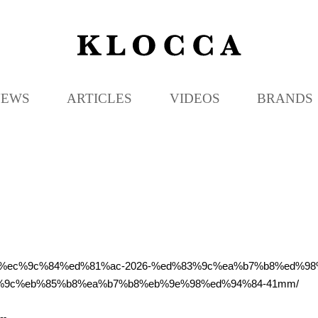
K
L
O
C
NEWS
ARTICLES
VIDEOS
BRANDS
C
A
9%98-%ec%9c%84%ed%81%ac-2026-%ed%83%9c%ea%b7%b8%ed%
%9c%eb%85%b8%ea%b7%b8%eb%9e%98%ed%94%84-41mm/