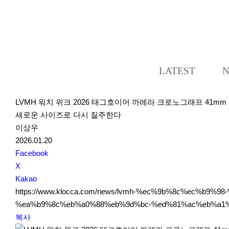
LATEST
LVMH 워치 위크 2026 태그호이어 까레라 크로노그래프 41mm
새로운 사이즈로 다시 질주한다
이상우
2026.01.20
S
Facebook
N
X
S
Kakao
S
https://www.klocca.com/news/lvmh-%ec%9b%8c%ec%b
h
%ea%b9%8c%eb%a0%88%eb%9d%bc-%ed%81%ac%eb%a1
a
복사