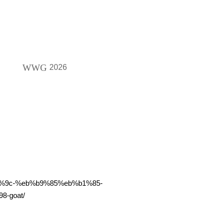
WWG
2026
a1%9c-%eb%b9%85%eb%b1%85-
-goat/