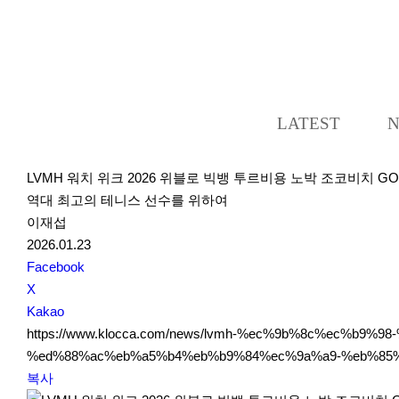
LATEST
LVMH 워치 위크 2026 위블로 빅뱅 투르비용 노박 조코비치 G
역대 최고의 테니스 선수를 위하여
이재섭
2026.01.23
S
Facebook
N
X
S
Kakao
S
https://www.klocca.com/news/lvmh-%ec%9b%8c%ec%b
h
%ed%88%ac%eb%a5%b4%eb%b9%84%ec%9a%a9-%eb%85%
a
복사