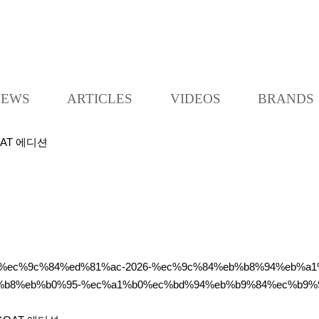
K
L
O
C
NEWS
ARTICLES
VIDEOS
BRANDS
C
A
OAT 에디션
9%98-%ec%9c%84%ed%81%ac-2026-%ec%9c%84%eb%b8%94%eb%
b8%eb%b0%95-%ec%a1%b0%ec%bd%94%eb%b9%84%ec%b9%98