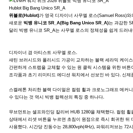
r
e
Hublot Big Bang Unico SR_A
위블로(Hublot)
가 영국 디자이너 사무엘 로스(Samuel Ros
새로운
빅뱅 유니코 SR_A(Big Bang Unico SR_A)
는 과감한 
달리 빅뱅 유니코 SR_A는 사무엘 로스의 정체성을 쉽게 드러
디자이너 겸 아티스트 사무엘 로스.
새틴 브러시드와 폴리시드 가공이 교차하는 블랙 세라믹 케이스의 
간편하게 스트랩을 교체할 수 있는 원 클릭 시스템을 위한 버튼이
조각품과 초기 리미티드 에디션 워치에서 선보인 바 있다. 신
스켈레톤 처리한 블랙 다이얼은 컬럼 휠과 크로노그래프 메커니즘
수 있다는 것 역시 빅뱅 컬렉션의 특징 중 하나다.
무브먼트는 셀프와인딩 칼리버 HUB 1280을 채택했다. 컬럼
상태에서 리셋 버튼을 누르면 초침이 원점으로 즉시 회귀한 뒤
사용했다. 시간당 진동수는 28,800vph(4Hz), 파워리저브는 7