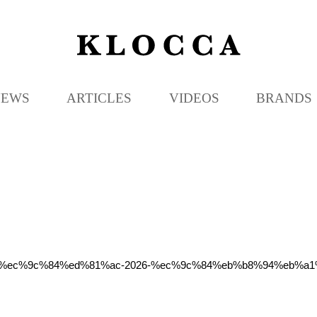
K
L
O
C
NEWS
ARTICLES
VIDEOS
BRANDS
C
A
9%98-%ec%9c%84%ed%81%ac-2026-%ec%9c%84%eb%b8%94%eb%