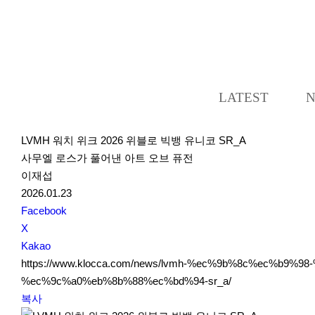
LATEST
LVMH 워치 위크 2026 위블로 빅뱅 유니코 SR_A
사무엘 로스가 풀어낸 아트 오브 퓨전
이재섭
2026.01.23
S
Facebook
N
X
S
Kakao
S
https://www.klocca.com/news/lvmh-%ec%9b%8c%ec%b
h
%ec%9c%a0%eb%8b%88%ec%bd%94-sr_a/
a
복사