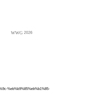
WWG
2026
a1%9c-%eb%b9%85%eb%b1%85-