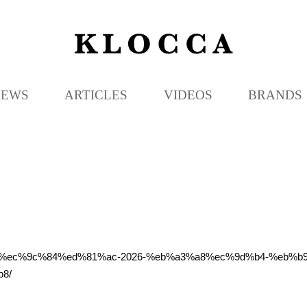
K
L
O
C
NEWS
ARTICLES
VIDEOS
BRANDS
C
A
%98-%ec%9c%84%ed%81%ac-2026-%eb%a3%a8%ec%9d%b4-%eb%
8/