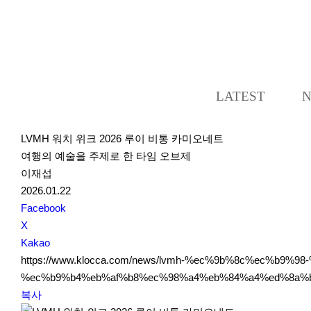
LATEST
LVMH 워치 위크 2026 루이 비통 카미오네트
여행의 예술을 주제로 한 타임 오브제
이재섭
2026.01.22
S
Facebook
N
X
S
Kakao
S
https://www.klocca.com/news/lvmh-%ec%9b%8c%ec%b9
h
%ec%b9%b4%eb%af%b8%ec%98%a4%eb%84%a4%ed%8a%b
a
복사