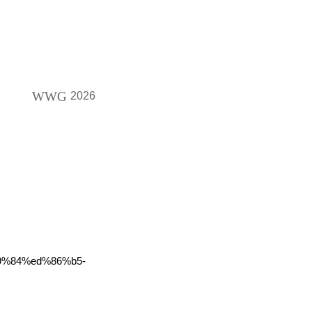
WWG
2026
b9%84%ed%86%b5-