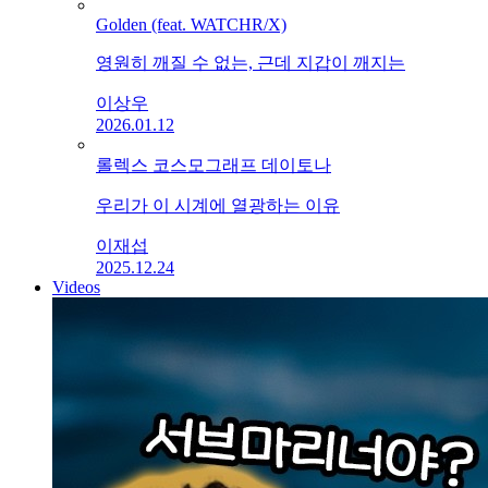
Golden (feat. WATCHR/X)
영원히 깨질 수 없는, 근데 지갑이 깨지는
이상우
2026.01.12
롤렉스 코스모그래프 데이토나
우리가 이 시계에 열광하는 이유
이재섭
2025.12.24
Videos