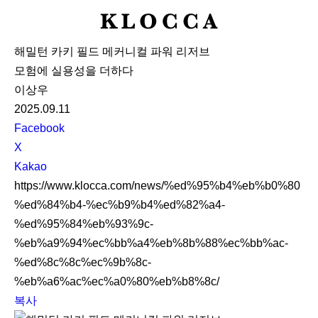
K
L
해밀턴 카키 필드 메커니컬 파워 리저브
O
모험에 실용성을 더하다
C
이상우
C
2025.09.11
A
S
Facebook
N
X
S
Kakao
S
https://www.klocca.com/news/%ed%95%b4%eb%b0%80
h
%ed%84%b4-%ec%b9%b4%ed%82%a4-
a
%ed%95%84%eb%93%9c-
r
%eb%a9%94%ec%bb%a4%eb%8b%88%ec%bb%ac-
e
%ed%8c%8c%ec%9b%8c-
%eb%a6%ac%ec%a0%80%eb%b8%8c/
복사