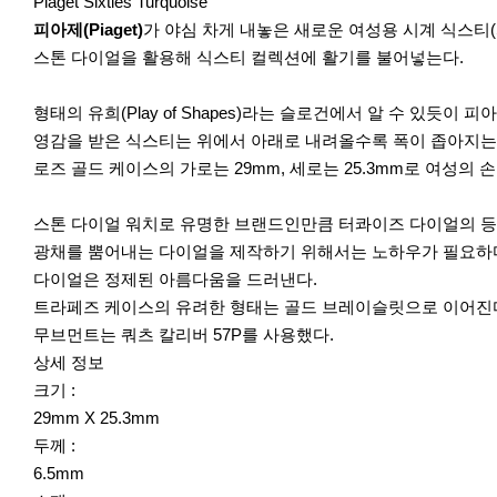
r
Piaget Sixties Turquoise
e
피아제(Piaget)
가 야심 차게 내놓은 새로운 여성용 시계 식스티(
스톤 다이얼을 활용해 식스티 컬렉션에 활기를 불어넣는다.
형태의 유희(Play of Shapes)라는 슬로건에서 알 수 있듯이 
영감을 받은 식스티는 위에서 아래로 내려올수록 폭이 좁아지는 비대
로즈 골드 케이스의 가로는 29mm, 세로는 25.3mm로 여성의
스톤 다이얼 워치로 유명한 브랜드인만큼 터콰이즈 다이얼의 등
광채를 뿜어내는 다이얼을 제작하기 위해서는 노하우가 필요하다.
다이얼은 정제된 아름다움을 드러낸다.
트라페즈 케이스의 유려한 형태는 골드 브레이슬릿으로 이어진다.
무브먼트는 쿼츠 칼리버 57P를 사용했다.
상세 정보
크기 :
29mm X 25.3mm
두께 :
6.5mm