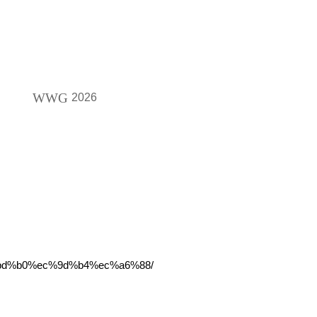
WWG
2026
%bd%b0%ec%9d%b4%ec%a6%88/