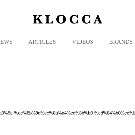
K
L
O
C
NEWS
ARTICLES
VIDEOS
BRANDS
C
A
%ec%a0%9c-%ec%8b%9d%ec%8a%a4%ed%8b%b0-%ed%84%b0%ec