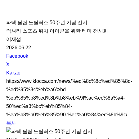
K
L
파텍 필립 노틸러스 50주년 기념 전시
O
럭셔리 스포츠 워치 아이콘을 위한 테마 전시회
C
이재섭
C
2026.06.22
A
S
Facebook
N
X
S
Kakao
S
https://www.klocca.com/news/%ed%8c%8c%ed%85%8d-
h
%ed%95%84%eb%a6%bd-
a
%eb%85%b8%ed%8b%b8%eb%9f%ac%ec%8a%a4-
r
50%ec%a3%bc%eb%85%84-
e
%ea%b8%b0%eb%85%90-%ec%a0%84%ec%8b%9c/
복사