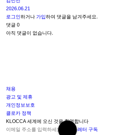
김민선
2026.06.21
로그인
하거나
가입
하여 댓글을 남겨주세요.
댓글
0
아직 댓글이 없습니다.
채용
광고 및 제휴
개인정보보호
클로카 정책
I
Y
K
KLOCCA 세계에 오신 것을 환영합니다
검
n
o
L
뉴스레터 구독
색