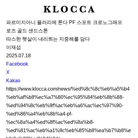
K
L
파르미지아니 플러리에 톤다 PF 스포트 크로노그래프
O
로즈 골드 샌드스톤
C
따스한 햇살이 내리쬐는 지중해를 담다
C
이재섭
A
2025.07.18
S
Facebook
N
X
S
Kakao
S
https://www.klocca.com/news/%ed%8c%8c%eb%a5%b4
h
%eb%af%b8%ec%a7%80%ec%95%84%eb%8b%88-
a
%ed%94%8c%eb%9f%ac%eb%a6%ac%ec%97%90-
r
%ed%86%a4%eb%8b%a4-pf-
e
%ec%8a%a4%ed%8f%ac%ed%8a%b8-
%ed%81%ac%eb%a1%9c%eb%85%b8%ea%b7%b8%e