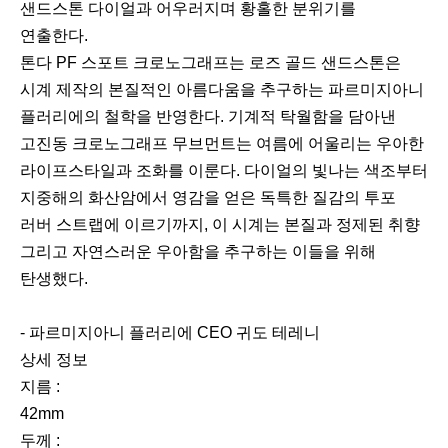
샌드스톤 다이얼과 어우러지며 황홀한 분위기를
연출한다.
톤다 PF 스포트 크로노그래프는 로즈 골드 샌드스톤은
시계 제작의 본질적인 아름다움을 추구하는 파르미지아니
플러리에의 철학을 반영한다. 기계적 탁월함을 담아낸
고진동 크로노그래프 무브먼트는 여름에 어울리는 우아한
라이프스타일과 조화를 이룬다. 다이얼의 빛나는 색조부터
지중해의 화산암에서 영감을 얻은 독특한 질감의 투포
러버 스트랩에 이르기까지, 이 시계는 본질과 정제된 취향
그리고 자연스러운 우아함을 추구하는 이들을 위해
탄생했다.
- 파르미지아니 플러리에 CEO 귀도 테레니
상세 정보
지름 :
42mm
두께 :