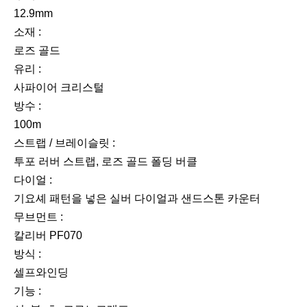
12.9mm
소재 :
로즈 골드
유리 :
사파이어 크리스털
방수 :
100m
스트랩 / 브레이슬릿 :
투포 러버 스트랩, 로즈 골드 폴딩 버클
다이얼 :
기요셰 패턴을 넣은 실버 다이얼과 샌드스톤 카운터
무브먼트 :
칼리버 PF070
방식 :
셀프와인딩
기능 :