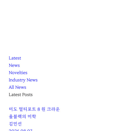
K
닫
K
Latest
L
기
L
News
O
O
Novelties
C
C
Industry News
C
C
All News
A
A
Latest Posts
미도 멀티포트 8 원 크라운
올블랙의 미학
김민선