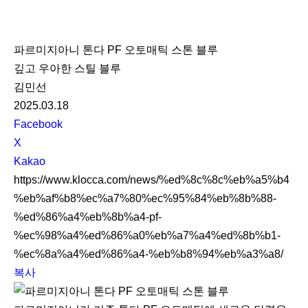
K
L
파르미지아니 톤다 PF 오토매틱 스톤 블루
O
깊고 우아한 스틸 블루
C
김민선
C
2025.03.18
A
S
Facebook
N
X
S
Kakao
S
https://www.klocca.com/news/%ed%8c%8c%eb%a5%b4
h
%eb%af%b8%ec%a7%80%ec%95%84%eb%8b%88-
a
%ed%86%a4%eb%8b%a4-pf-
r
%ec%98%a4%ed%86%a0%eb%a7%a4%ed%8b%b1-
e
%ec%8a%a4%ed%86%a4-%eb%b8%94%eb%a3%a8/
복사