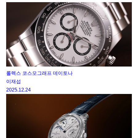
롤렉스 코스모그래프 데이토나
이재섭
2025.12.24