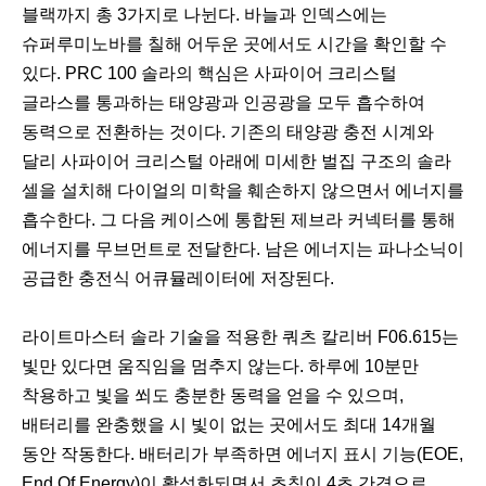
블랙까지 총 3가지로 나뉜다. 바늘과 인덱스에는
슈퍼루미노바를 칠해 어두운 곳에서도 시간을 확인할 수
있다. PRC 100 솔라의 핵심은 사파이어 크리스털
글라스를 통과하는 태양광과 인공광을 모두 흡수하여
동력으로 전환하는 것이다. 기존의 태양광 충전 시계와
달리 사파이어 크리스털 아래에 미세한 벌집 구조의 솔라
셀을 설치해 다이얼의 미학을 훼손하지 않으면서 에너지를
흡수한다. 그 다음 케이스에 통합된 제브라 커넥터를 통해
에너지를 무브먼트로 전달한다. 남은 에너지는 파나소닉이
공급한 충전식 어큐뮬레이터에 저장된다.
라이트마스터 솔라 기술을 적용한 쿼츠 칼리버 F06.615는
빛만 있다면 움직임을 멈추지 않는다. 하루에 10분만
착용하고 빛을 쐬도 충분한 동력을 얻을 수 있으며,
배터리를 완충했을 시 빛이 없는 곳에서도 최대 14개월
동안 작동한다. 배터리가 부족하면 에너지 표시 기능(EOE,
End Of Energy)이 활성화되면서 초침이 4초 간격으로