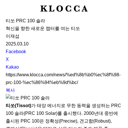
K
L
티쏘 PRC 100 솔라
O
혁신을 향한 새로운 챕터를 여는 티쏘
C
이재섭
C
2025.03.10
A
S
Facebook
N
X
S
Kakao
S
https://www.klocca.com/news/%ed%8b%b0%ec%8f%98-
h
prc-100-%ec%86%94%eb%9d%bc/
a
복사
r
e
티쏘(Tissot)
가 태양 에너지로 무한 동력을 생성하는 PRC
100 솔라(PRC 100 Solar)를 출시했다. 2000년대 중반에
출시된 PRC 100은 정확성(Precise), 견고함(Robust),