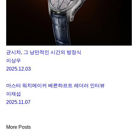
균시차, 그 낭만적인 시간의 방정식
이상우
2025.12.03
마스터 워치메이커 베른하르트 레더러 인터뷰
이재섭
2025.11.07
More Posts