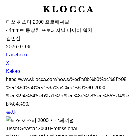
K
L
티쏘 씨스타 2000 프로페셔널
O
44mm로 등장한 프로페셔널 다이버 워치
C
김민선
C
2026.07.06
A
S
Facebook
N
X
S
Kakao
S
https://www.klocca.com/news/%ed%8b%b0%ec%8f%98-
h
%ec%94%a8%ec%8a%a4%ed%83%80-2000-
a
%ed%94%84%eb%a1%9c%ed%8e%98%ec%85%94%e
r
b%84%90/
e
복사
Tissot Seastar 2000 Professional