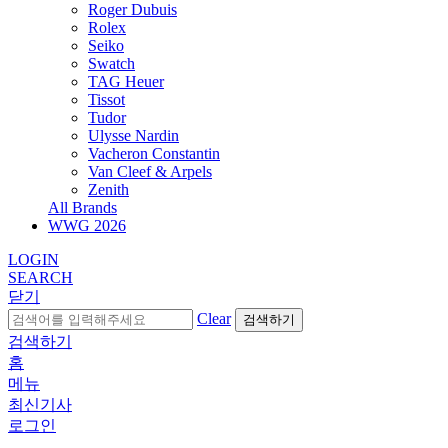
Roger Dubuis
Rolex
Seiko
Swatch
TAG Heuer
Tissot
Tudor
Ulysse Nardin
Vacheron Constantin
Van Cleef & Arpels
Zenith
All Brands
WWG
2026
LOGIN
SEARCH
닫기
Clear
검색하기
검색하기
홈
메뉴
최신기사
로그인