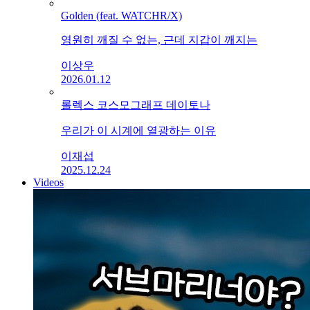
Golden (feat. WATCHR/X)
영원히 깨질 수 없는, 근데 지갑이 깨지는
이상우
2026.01.12
롤렉스 코스모그래프 데이토나
우리가 이 시계에 열광하는 이유
이재섭
2025.12.24
Videos