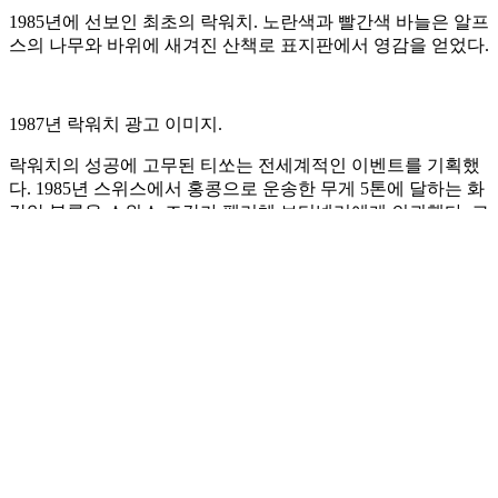
1985년에 선보인 최초의 락워치. 노란색과 빨간색 바늘은 알프
스의 나무와 바위에 새겨진 산책로 표지판에서 영감을 얻었다.
1987년 락워치 광고 이미지.
락워치의 성공에 고무된 티쏘는 전세계적인 이벤트를 기획했
다. 1985년 스위스에서 홍콩으로 운송한 무게 5톤에 달하는 화
강암 블록을 스위스 조각가 펠리체 보티넬리에게 의뢰했다. 그
가 완성한 높이 약 2미터에 달하는 거대한 시계 조각은 홍콩 구
룡의 아름다운 해안 산책로에서 공개됐다. 1986년에는 캐나다
밴쿠버에서 열린 엑스포 86의 브리티시 컬럼비아관 외부에 스
위스 알프스에서 채굴한 화강암과 브리티시 컬럼비아산 옥으
로 제작한 락 클락(Rock Clock)을 설치하기도 했다.
다양한 베리에이션으로 선보인 락워치.
1989년에 출시한 자연의 보석.