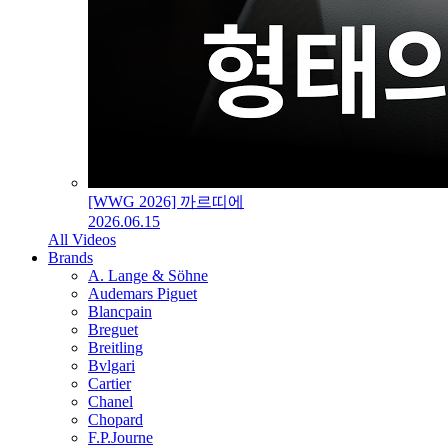
[WWG 2026] 까르띠에
2026.06.15
All Videos
Brands
A. Lange & Söhne
Audemars Piguet
Blancpain
Breguet
Breitling
Bvlgari
Cartier
Chanel
Chopard
F.P.Journe