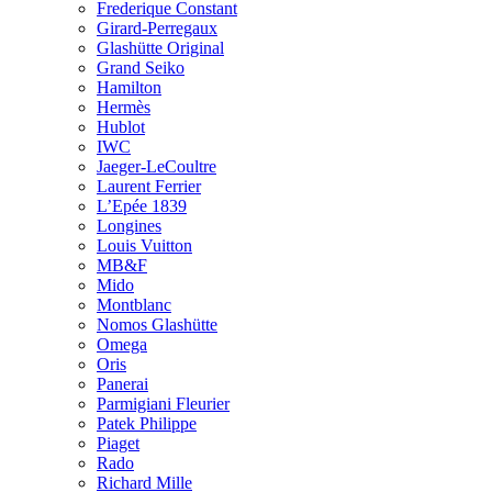
Frederique Constant
Girard-Perregaux
Glashütte Original
Grand Seiko
Hamilton
Hermès
Hublot
IWC
Jaeger-LeCoultre
Laurent Ferrier
L’Epée 1839
Longines
Louis Vuitton
MB&F
Mido
Montblanc
Nomos Glashütte
Omega
Oris
Panerai
Parmigiani Fleurier
Patek Philippe
Piaget
Rado
Richard Mille