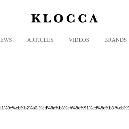
K
L
O
C
NEWS
ARTICLES
VIDEOS
BRANDS
C
A
eb%a1%9c%eb%b2%a0-%ed%8a%b8%eb%9e%91%ed%8a%b8-%eb%9