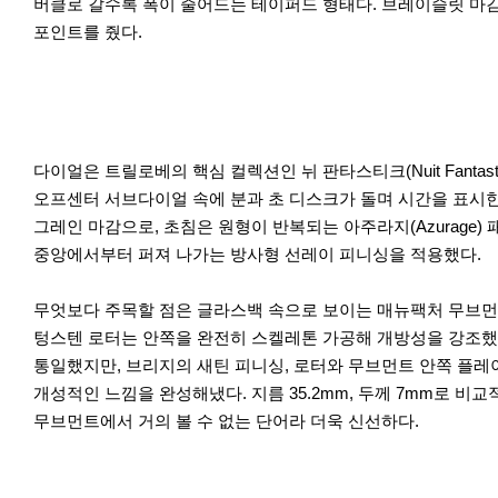
버클로 갈수록 폭이 줄어드는 테이퍼드 형태다. 브레이슬릿 마감
포인트를 줬다.
다이얼은 트릴로베의 핵심 컬렉션인 뉘 판타스티크(Nuit Fanta
오프센터 서브다이얼 속에 분과 초 디스크가 돌며 시간을 표시한
그레인 마감으로, 초침은 원형이 반복되는 아주라지(Azurage
중앙에서부터 퍼져 나가는 방사형 선레이 피니싱을 적용했다.
무엇보다 주목할 점은 글라스백 속으로 보이는 매뉴팩처 무브먼트 
텅스텐 로터는 안쪽을 완전히 스켈레톤 가공해 개방성을 강조했고
통일했지만, 브리지의 새틴 피니싱, 로터와 무브먼트 안쪽 플레
개성적인 느낌을 완성해냈다. 지름 35.2mm, 두께 7mm로 비교
무브먼트에서 거의 볼 수 없는 단어라 더욱 신선하다.