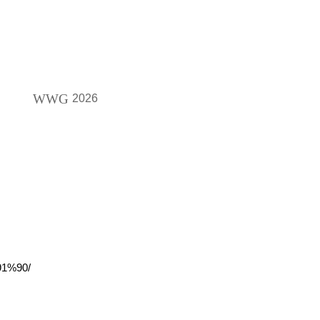
WWG
2026
1%90/