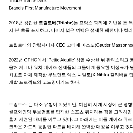
r
Trilobe Trente-Deux
e
Brand’s First Manufacture Movement
2018년 창립한
트릴로베(Trilobe)
는 프랑스 파리에 기반을 둔 
시·분·초를 표시하고, 나머지 넓은 여백은 섬세한 패턴이나 컬러
트릴로베의 창립자이자 CEO 고티에 마소노(Gautier Massonneau
2022년 GPHG에서 'Petite Aiguille' 상을 수상한 뉘 판타스티크 듄(Nui
올해 제네바 워치 데이즈 신제품의 그들에게 중요한 이정표가 
최초로 자체 제작한 무브먼트 엑스-니일로(X-Nihilo) 칼리버를
개발 프로젝트의 코드명이기도 하다.
트랑트-두는 다소 유행이 지났지만, 여전히 시계 시장에 큰 영향을
셀프와인딩 무브먼트를 탑재한 스포츠 워치라는 점을 고려하면 
홈이 세련된 대비를 이루고 있다. 그 아래에는 미들 케이스 위로
크라운 가드와 동일한 파트를 배치해 완벽한 대칭을 이루고 있