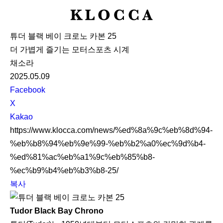
K
L
튜더 블랙 베이 크로노 카본 25
O
더 가볍게 즐기는 모터스포츠 시계
C
채소라
C
2025.05.09
A
S
Facebook
N
X
S
Kakao
S
https://www.klocca.com/news/%ed%8a%9c%eb%8d%94-
h
%eb%b8%94%eb%9e%99-%eb%b2%a0%ec%9d%b4-
a
%ed%81%ac%eb%a1%9c%eb%85%b8-
r
%ec%b9%b4%eb%b3%b8-25/
e
복사
Tudor Black Bay Chrono