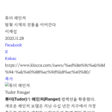
K
L
튜더 레인저
O
탐험 시계의 전통을 이어간다
C
이재섭
C
2025.11.28
A
S
Facebook
N
X
S
Kakao
S
https://www.klocca.com/news/%ed%8a%9c%eb%8d
h
%94-%eb%a0%88%ec%9d%b8%ec%a0%80/
a
복사
r
e
Tudor Ranger
가
컬렉션을 확충했다.
튜더(Tudor)
레인저(Ranger)
새로운 레인저 모델은 지난 수십 년간 지구에서 가장