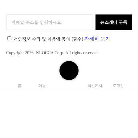
K
L
O
뉴스레터 구독
C
C
자세히 보기
개인정보 수집 및 이용에 동의
(필수)
A
Copyright 2026. KLOCCA Corp. All rights reserved.
검
색
하
홈
메뉴
최신기사
로그인
기
닫
기
검
색
C
하
l
기