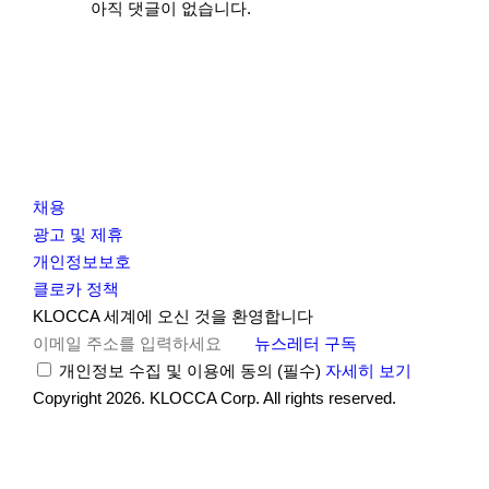
아직 댓글이 없습니다.
채용
광고 및 제휴
개인정보보호
클로카 정책
I
Y
K
KLOCCA 세계에 오신 것을 환영합니다
n
o
L
뉴스레터 구독
s
u
O
개인정보 수집 및 이용에 동의
(필수)
자세히 보기
t
t
C
Copyright 2026. KLOCCA Corp. All rights reserved.
닫
a
u
C
기
r
b
A
g
e