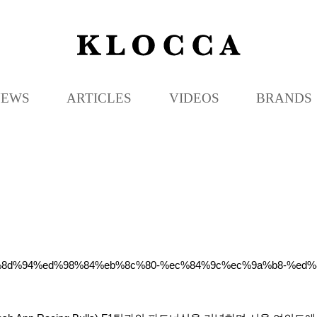
K
L
O
C
NEWS
ARTICLES
VIDEOS
BRANDS
C
A
%eb%8d%94%ed%98%84%eb%8c%80-%ec%84%9c%ec%9a%b8-%ed