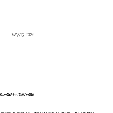
WWG
2026
%8c%9d%ec%97%85/