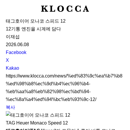
K
L
태그호이어 모나코 스피드 12
O
12기통 엔진을 시계에 담다
C
이재섭
C
2026.06.08
A
S
Facebook
N
X
S
Kakao
S
https://www.klocca.com/news/%ed%83%9c%ea%b7%b8
h
%ed%98%b8%ec%9d%b4%ec%96%b4-
a
%eb%aa%a8%eb%82%98%ec%bd%94-
r
%ec%8a%a4%ed%94%bc%eb%93%9c-12/
e
복사
TAG Heuer Monaco Speed 12