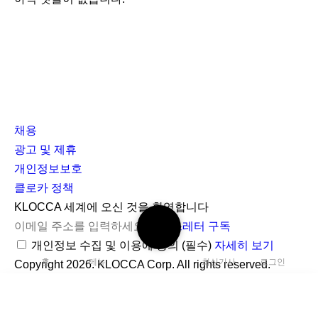
채용
광고 및 제휴
개인정보보호
클로카 정책
I
Y
K
KLOCCA 세계에 오신 것을 환영합니다
검
n
o
L
뉴스레터 구독
색
s
u
O
개인정보 수집 및 이용에 동의
(필수)
자세히 보기
하
홈
메뉴
최신기사
로그인
t
t
C
Copyright 2026. KLOCCA Corp. All rights reserved.
기
닫
a
u
C
기
r
b
A