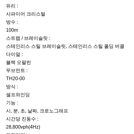
유리 :
사파이어 크리스털
방수 :
100m
스트랩 / 브레이슬릿 :
스테인리스 스틸 브레이슬릿, 스테인리스 스틸 폴딩 버클
다이얼 :
블랙 오팔린
무브먼트 :
TH20-00
방식 :
셀프와인딩
기능 :
시, 분, 초, 날짜, 크로노그래프
시간당 진동수 :
28,800vph(4Hz)