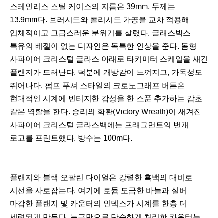
스테인리스 스틸 케이스의 지름은 39mm, 두께는
13.9mm다. 브러시드와 폴리시드 가공을 교차 적용해
입체적이고 고급스러운 분위기를 살렸다. 글래스박스
특유의 베젤이 없는 디자인은 독특한 인상을 준다. 돔형
사파이어 크리스털 글라스 아래로 타키미터 스케일을 새긴
플랜지가 드러난다. 덕분에 개방감이 느껴지고, 가독성도
뛰어나다. 펌프 푸셔 스타일의 크로노그래프 버튼은
현대적인 시계에 빈티지한 감성을 한 스푼 추가하는 감초
같은 역할을 한다. 승리의 화환(Victory Wreath)이 새겨진
사파이어 크리스털 글라스백에는 프래그먼트의 번개
로고를 프린트했다. 방수는 100m다.
플랜지와 블랙 오팔린 다이얼은 강렬한 흑백의 대비로
시선을 사로잡는다. 여기에 로듐 도금한 바늘과 실버
마감한 플랜지 및 카운터의 인덱스가 시계를 한층 더
세련되게 만든다. 눈금만으로 단순하게 처리한 카운터는