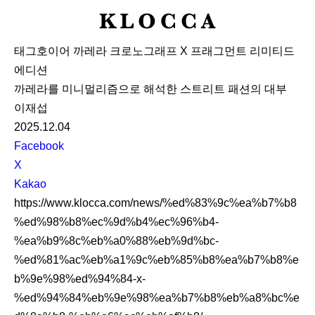
K
L
태그호이어 까레라 크로노그래프 X 프래그먼트 리미티드
O
에디션
C
까레라를 미니멀리즘으로 해석한 스트리트 패션의 대부
C
이재섭
A
2025.12.04
S
Facebook
N
X
S
Kakao
S
https://www.klocca.com/news/%ed%83%9c%ea%b7%b8
h
%ed%98%b8%ec%9d%b4%ec%96%b4-
a
%ea%b9%8c%eb%a0%88%eb%9d%bc-
r
%ed%81%ac%eb%a1%9c%eb%85%b8%ea%b7%b8%e
e
b%9e%98%ed%94%84-x-
%ed%94%84%eb%9e%98%ea%b7%b8%eb%a8%bc%e