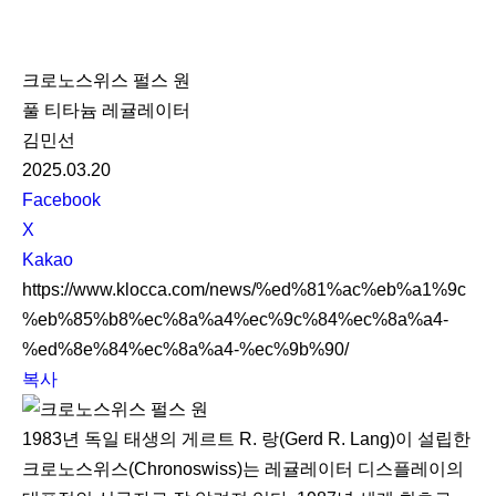
K
L
크로노스위스 펄스 원
O
풀 티타늄 레귤레이터
C
김민선
C
2025.03.20
A
S
Facebook
N
X
S
Kakao
S
https://www.klocca.com/news/%ed%81%ac%eb%a1%9c
h
%eb%85%b8%ec%8a%a4%ec%9c%84%ec%8a%a4-
a
%ed%8e%84%ec%8a%a4-%ec%9b%90/
r
복사
e
1983년 독일 태생의 게르트 R. 랑(Gerd R. Lang)이 설립한
크로노스위스(Chronoswiss)는 레귤레이터 디스플레이의