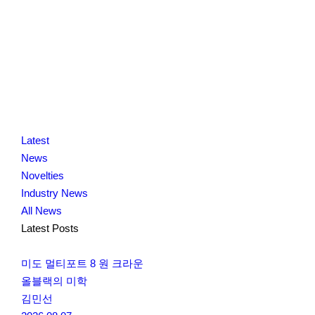
K
닫
K
Latest
L
기
L
News
O
O
Novelties
C
C
Industry News
C
C
All News
A
A
Latest Posts
미도 멀티포트 8 원 크라운
올블랙의 미학
김민선