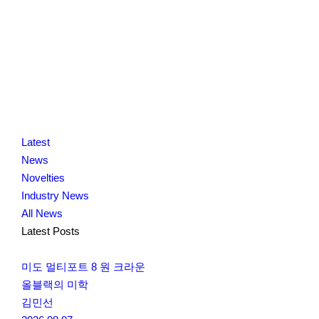
K
닫
K
Latest
L
기
L
News
O
O
Novelties
C
C
Industry News
C
C
All News
A
A
Latest Posts
미도 멀티포트 8 원 크라운
올블랙의 미학
김민선