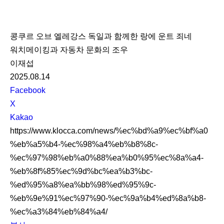
K
L
콩쿠르 오브 엘레강스 독일과 함께한 랑에 운트 죄네
O
워치메이킹과 자동차 문화의 조우
C
이재섭
C
2025.08.14
A
S
Facebook
N
X
S
Kakao
S
https://www.klocca.com/news/%ec%bd%a9%ec%bf%a0
h
%eb%a5%b4-%ec%98%a4%eb%b8%8c-
a
%ec%97%98%eb%a0%88%ea%b0%95%ec%8a%a4-
r
%eb%8f%85%ec%9d%bc%ea%b3%bc-
e
%ed%95%a8%ea%bb%98%ed%95%9c-
%eb%9e%91%ec%97%90-%ec%9a%b4%ed%8a%b8-
%ec%a3%84%eb%84%a4/