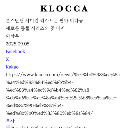
K
L
콘스탄틴 샤이킨 리스트몬 판다 티타늄
O
새로운 동물 시리즈의 첫 타자
C
이상우
C
2025.09.05
A
S
Facebook
N
X
S
Kakao
S
https://www.klocca.com/news/%ec%bd%98%ec%8a
h
%a4%ed%83%84%ed%8b%b4-
a
%ec%83%a4%ec%9d%b4%ed%82%a8-
r
%eb%a6%ac%ec%8a%a4%ed%8a%b8%eb%aa%ac-
e
%ed%8c%90%eb%8b%a4-
%ed%8b%b0%ed%83%80%eb%8a%84/
복사