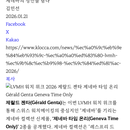
제네바의 정신을 담다
김민선
2026.01.21
S
Facebook
N
X
S
Kakao
S
https://www.klocca.com/news/%ec%a0%9c%eb%9e
h
%84%eb%93%9c-%ec%a0%a0%ed%83%80-lvmh-
a
%ec%9b%8c%ec%b9%98-%ec%9c%84%ed%81%ac-
r
2026/
e
복사
Gérald Genta Geneva Time Only
는 이번 LVMH 워치 위크를
제랄드 젠타(Gérald Genta)
통해 스위스 워치메이킹의 중심지인 ‘제네바’를 기리는
제네바 컬렉션 신제품,
‘제네바 타임 온리(Geneva Time
2종을 공개했다. 제네바 컬렉션은 ‘레스프리 드
Only)’