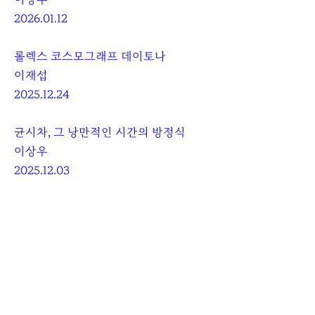
2026.01.12
롤렉스 코스모그래프 데이토나
이재섭
2025.12.24
균시차, 그 낭만적인 시간의 방정식
이상우
2025.12.03
마스터 워치메이커 베른하르트 레더러 인터뷰
이재섭
2025.11.07
More Posts