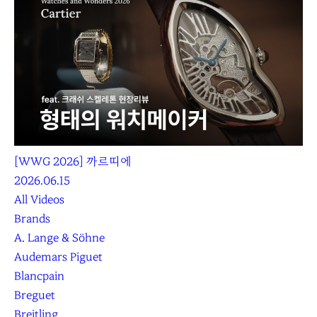
[WWG 2026] 까르띠에
2026.06.15
All Videos
Brands
A. Lange & Söhne
Audemars Piguet
Blancpain
Breguet
Breitling