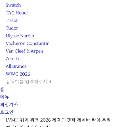
Swatch
TAG Heuer
Tissot
Tudor
Ulysse Nardin
Vacheron Constantin
Van Cleef & Arpels
Zenith
All Brands
WWG
2026
L
S
닫
검
검
홈
O
E
기
C
색
색
메뉴
G
A
l
하
기
하
최신기사
I
R
e
기
로그인
N
C
a
H
r
LVMH 워치 위크 2026 제랄드 젠타 제네바 타임 온리