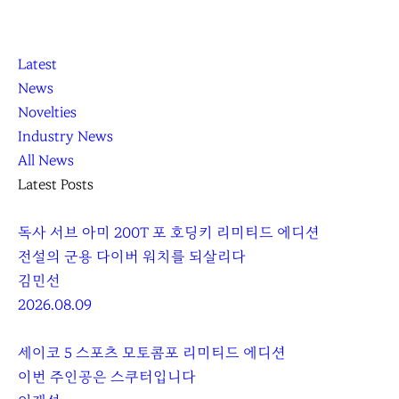
K
닫
K
Latest
L
기
L
News
O
O
Novelties
C
C
Industry News
C
C
All News
A
A
Latest Posts
독사 서브 아미 200T 포 호딩키 리미티드 에디션
전설의 군용 다이버 워치를 되살리다
김민선
2026.08.09
세이코 5 스포츠 모토콤포 리미티드 에디션
이번 주인공은 스쿠터입니다