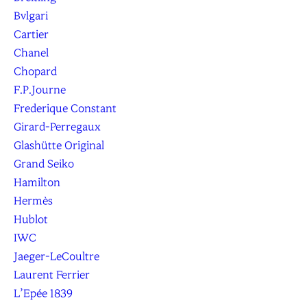
Bvlgari
Cartier
Chanel
Chopard
F.P.Journe
Frederique Constant
Girard-Perregaux
Glashütte Original
Grand Seiko
Hamilton
Hermès
Hublot
IWC
Jaeger-LeCoultre
Laurent Ferrier
L’Epée 1839