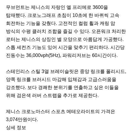
무브먼트는 제니스의 자랑인 엘 프리메로 3600을
탑재했다. 크로노그래프 초침이 10초에 한 바퀴씩 고속
회전하는 기능을 갖췄다. 고전적인 컬럼 휠과 캐링 암
방식의 수평 클러치 조합을 즐길 수 있다. 오픈워크 처리한
로터는 제니스의 상징인 별 모양으로 아름답게 가공했다.
스톱 세컨즈 기능도 있어 시간을 맞추기 편리하다. 시간당
진동수는 36,000vph(5Hz), 파워리저브는 60시간이다.
스테인리스 스틸 3열 브레이슬릿은 중앙 링크를 폴리시드,
양쪽 링크를 브러시드 마감해 입체감과 고급스러움을
강조했다. 보다 경쾌한 분위기를 연출하고 싶은 이들을
위해 검은색 러버 스트랩을 추가로 제공한다.
이
다
제니스 크로노마스터 스포츠 메테오라이트의 가격은
전
음
3,074만원이다.
상세 정보