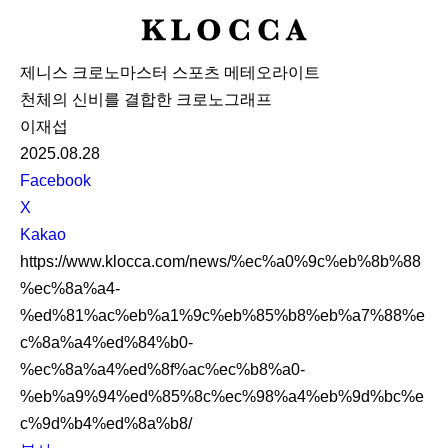
K
L
제니스 크로노마스터 스포츠 메테오라이트
O
천체의 신비를 결합한 크로노그래프
C
이재섭
C
2025.08.28
A
S
Facebook
N
X
S
Kakao
S
https://www.klocca.com/news/%ec%a0%9c%eb%8b%88
h
%ec%8a%a4-
a
%ed%81%ac%eb%a1%9c%eb%85%b8%eb%a7%88%e
r
c%8a%a4%ed%84%b0-
e
%ec%8a%a4%ed%8f%ac%ec%b8%a0-
%eb%a9%94%ed%85%8c%ec%98%a4%eb%9d%bc%e
c%9d%b4%ed%8a%b8/