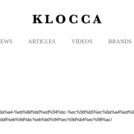
K
L
O
C
NEWS
ARTICLES
VIDEOS
BRANDS
C
A
%ec%8a%a4-%eb%8d%b0%ed%94%bc-%ec%9d%b5%ec%8a%a4%e
%b8%eb%9d%bc%eb%b0%94%ec%9d%b4%ec%98%ac/