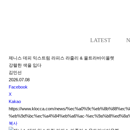
LATEST
제니스 데피 익스트림 라피스 라줄리 & 울트라바이올렛
강렬한 색을 입다
김민선
2026.07.08
S
Facebook
N
X
S
Kakao
S
https://www.klocca.com/news/%ec%a0%9c%eb%8b%88
h
%eb%9d%bc%ec%a4%84%eb%a6%ac-%ec%9a%b8%ed%8a
a
복사