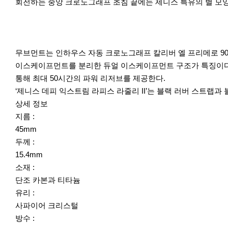
회전하는 중앙 크로노그래프 초침 끝에는 제니스 특유의 별 모양
무브먼트는 인하우스 자동 크로노그래프 칼리버 엘 프리메로 900
이스케이프먼트를 분리한 듀얼 이스케이프먼트 구조가 특징이다. 
통해 최대 50시간의 파워 리저브를 제공한다.
‘제니스 데피 익스트림 라피스 라줄리 II’는 블랙 러버 스트랩과
상세 정보
지름 :
45mm
두께 :
15.4mm
소재 :
단조 카본과 티타늄
유리 :
사파이어 크리스털
방수 :