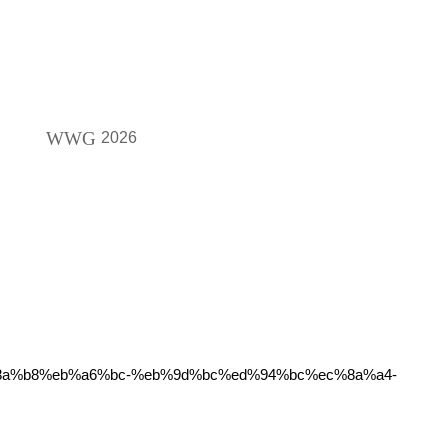
WWG
2026
d%8a%b8%eb%a6%bc-%eb%9d%bc%ed%94%bc%ec%8a%a4-