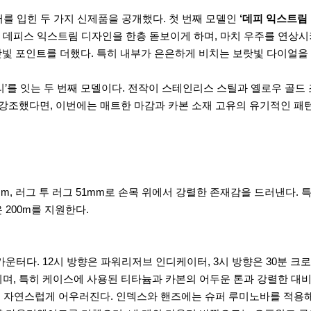
를 입힌 두 가지 신제품을 공개했다. 첫 번째 모델인
‘데피 익스트림 라피스
데피스 익스트림 디자인을 한층 돋보이게 하며, 마치 우주를 연상시
랏빛 포인트를 더했다. 특히 내부가 은은하게 비치는 보랏빛 다이얼
리’를 잇는 두 번째 모델이다. 전작이 스테인리스 스틸과 옐로우 골드
 강조했다면, 이번에는 매트한 마감과 카본 소재 고유의 유기적인 패
4mm, 러그 투 러그 51mm로 손목 위에서 강렬한 존재감을 드러낸다
200m를 지원한다.
터다. 12시 방향은 파워리저브 인디케이터, 3시 방향은 30분 크로노
며, 특히 케이스에 사용된 티타늄과 카본의 어두운 톤과 강렬한 대비
과도 자연스럽게 어우러진다. 인덱스와 핸즈에는 슈퍼 루미노바를 적용해