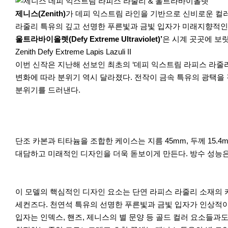
r
e
제니스(Zenith)
가 데피 익스트림 라인을 기반으로 신비로운 컬러
라줄리 특유의 깊고 선명한 푸른빛과 금빛 입자가 미래지향적인 
울트라바이올렛(Defy Extreme Ultraviolet)’
은 시계 곳곳에 보
Zenith Defy Extreme Lapis Lazuli II
이번 신작은 지난해 선보인 최초의 ‘데피 익스트림 라피스 라줄
변화에 따라 분위기 역시 달라졌다. 전작이 금속 특유의 광택을
분위기를 드러낸다.
단조 카본과 티타늄을 조합한 케이스는 지름 45mm, 두께 15.
대담하고 미래적인 디자인을 더욱 돋보이게 만든다. 방수 성능은 
이 모델의 핵심적인 디자인 요소는 단연 라피스 라줄리 소재의 카운
세컨즈다. 천연석 특유의 선명한 푸른빛과 금빛 입자가 인상적이
입자는 인덱스, 핸즈, 제니스의 별 문양 등 골드 컬러 요소들