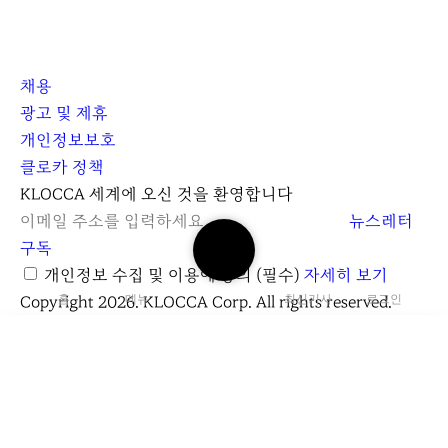
채용
광고 및 제휴
개인정보보호
클로카 정책
I
Y
K
KLOCCA 세계에 오신 것을 환영합니다
n
o
L
뉴스레터
검
s
u
O
구독
색
t
t
C
개인정보 수집 및 이용에 동의
(필수)
자세히 보기
하
a
u
C
Copyright 2026. KLOCCA Corp. All rights reserved.
홈
메뉴
최신기사
로그인
기
닫
r
b
A
기
g
e
r
검
a
색
C
m
하