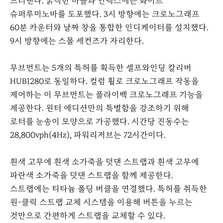
드러낸다. 굵직한 바늘과 인덱스에는 화이트
슈퍼루미노바를 도포했다. 3시 방향에는 크로노그래프
60분 카운터와 날짜 창을 통합한 인디케이터를 설치했다.
9시 방향에는 스몰 세컨즈가 자리한다.
이
다
무브먼트는 5개의 특허를 획득한 셀프와인딩 칼리버
전
음
HUB1280로 동일하다. 컬럼 휠로 크로노그래프 작동을
제어하는 이 무브먼트는 플라이백 크로노그래프 기능을
제공한다. 윈터 에디션만의 특별함을 강조하기 위해
로터를 눈송이 모양으로 가공했다. 시간당 진동수는
28,800vph(4Hz), 파워리저브는 72시간이다.
흰색 고무에 흰색 소가죽을 덧댄 스트랩과 흰색 고무에
파란색 소가죽을 덧댄 스트랩을 함께 제공한다.
스트랩에는 티타늄 폴딩 버클을 연결했다. 특허를 취득한
원-클릭 스트랩 교체 시스템을 이용해 버튼을 누르는
것만으로 간편하게 스트랩을 교체할 수 있다.