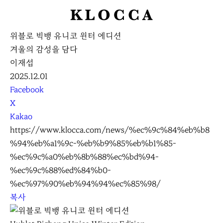
K
L
위블로 빅뱅 유니코 윈터 에디션
O
겨울의 감성을 담다
C
이재섭
C
2025.12.01
A
S
Facebook
N
X
S
Kakao
S
https://www.klocca.com/news/%ec%9c%84%eb%b8
h
%94%eb%a1%9c-%eb%b9%85%eb%b1%85-
a
%ec%9c%a0%eb%8b%88%ec%bd%94-
r
%ec%9c%88%ed%84%b0-
e
%ec%97%90%eb%94%94%ec%85%98/
복사