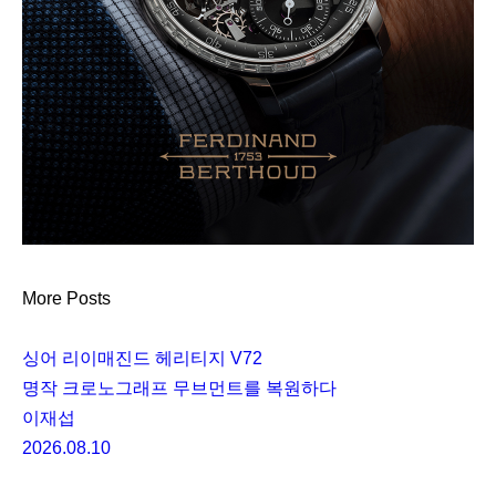
More Posts
싱어 리이매진드 헤리티지 V72
명작 크로노그래프 무브먼트를 복원하다
이재섭
2026.08.10