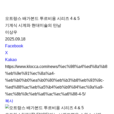
K
L
오트랑스 배가본드 투르비용 시리즈 4 & 5
O
기계식 시계와 현대미술의 만남
C
이상우
C
2025.09.18
A
S
Facebook
N
X
S
Kakao
S
https://www.klocca.com/news/%ec%98%a4%ed%8a%b8
h
%eb%9e%91%ec%8a%a4-
a
%eb%b0%b0%ea%b0%80%eb%b3%b8%eb%93%9c-
r
%ed%88%ac%eb%a5%b4%eb%b9%84%ec%9a%a9-
e
%ec%8b%9c%eb%a6%ac%ec%a6%88-4-5/
복사