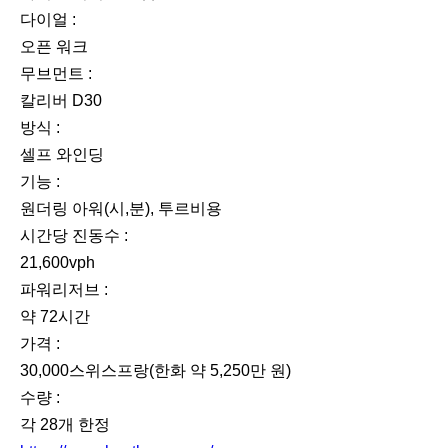
다이얼 :
오픈 워크
무브먼트 :
칼리버 D30
방식 :
셀프 와인딩
기능 :
원더링 아워(시,분), 투르비용
시간당 진동수 :
21,600vph
파워리저브 :
약 72시간
가격 :
30,000스위스프랑(한화 약 5,250만 원)
수량 :
각 28개 한정