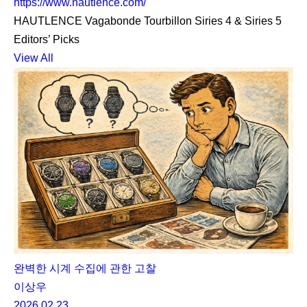
https://www.hautlence.com/
HAUTLENCE Vagabonde Tourbillon Siries 4 & Siries 5
Editors’ Picks
View All
완벽한 시계 수집에 관한 고찰
이상우
2026.02.23