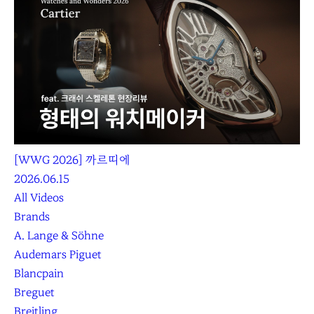
[WWG 2026] 까르띠에
2026.06.15
All Videos
Brands
A. Lange & Söhne
Audemars Piguet
Blancpain
Breguet
Breitling