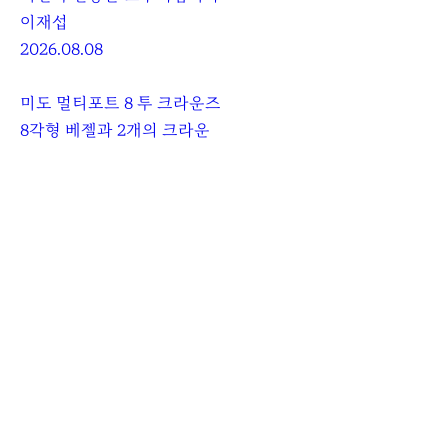
이재섭
2026.08.08
미도 멀티포트 8 투 크라운즈
8각형 베젤과 2개의 크라운
이재섭
2025.03.13
로그인
하거나
가입
하여 댓글을 남겨주세요.
댓글
0
아직 댓글이 없습니다.
채용
광고 및 제휴
개인정보보호
클로카 정책
I
Y
K
KLOCCA 세계에 오신 것을 환영합니다
n
o
L
뉴스레터