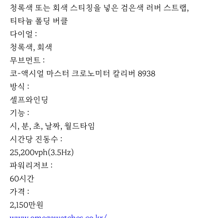
청록색 또는 회색 스티칭을 넣은 검은색 러버 스트랩,
티타늄 폴딩 버클
다이얼 :
청록색, 회색
무브먼트 :
코-액시얼 마스터 크로노미터 칼리버 8938
방식 :
셀프와인딩
기능 :
시, 분, 초, 날짜, 월드타임
시간당 진동수 :
25,200vph(3.5Hz)
파워리저브 :
60시간
가격 :
2,150만원