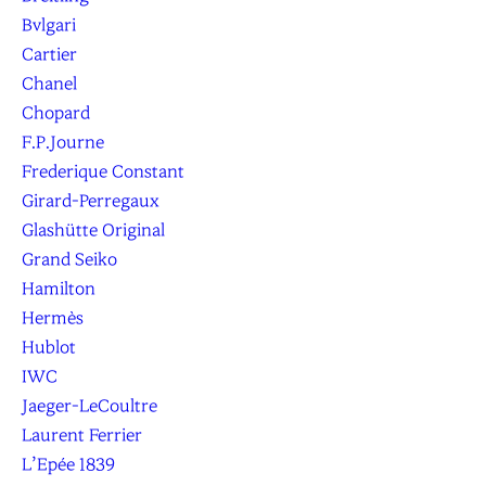
Bvlgari
Cartier
Chanel
Chopard
F.P.Journe
Frederique Constant
Girard-Perregaux
Glashütte Original
Grand Seiko
Hamilton
Hermès
Hublot
IWC
Jaeger-LeCoultre
Laurent Ferrier
L’Epée 1839