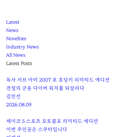
K
닫
K
Latest
L
기
L
News
O
O
Novelties
C
C
Industry News
C
C
All News
A
A
Latest Posts
독사 서브 아미 200T 포 호딩키 리미티드 에디션
전설의 군용 다이버 워치를 되살리다
김민선
2026.08.09
세이코 5 스포츠 모토콤포 리미티드 에디션
이번 주인공은 스쿠터입니다