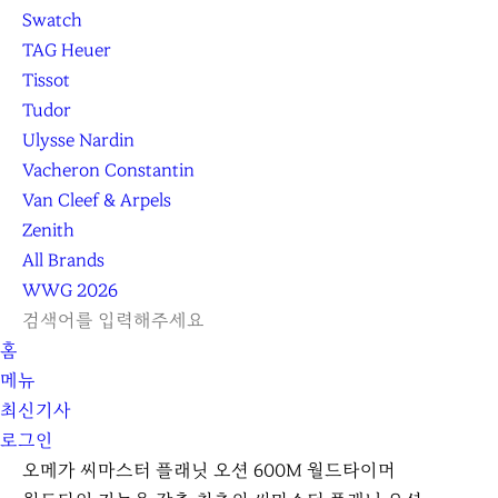
Swatch
TAG Heuer
Tissot
Tudor
Ulysse Nardin
Vacheron Constantin
Van Cleef & Arpels
Zenith
All Brands
WWG
2026
L
S
닫
검
검
홈
O
E
기
C
색
색
메뉴
G
A
l
하
기
하
최신기사
I
R
e
기
로그인
N
C
a
H
r
오메가 씨마스터 플래닛 오션 600M 월드타이머