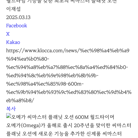
월드타임 기능을 갖춘 최초의 씨마스터 플래닛 오션
이재섭
2025.03.13
S
Facebook
N
X
S
Kakao
S
https://www.klocca.com/news/%ec%98%a4%eb%a9
h
%94%ea%b0%80-
a
%ec%94%a8%eb%a7%88%ec%8a%a4%ed%84%b0-
r
%ed%94%8c%eb%9e%98%eb%8b%9b-
e
%ec%98%a4%ec%85%98-600m-
%ec%9b%94%eb%93%9c%ed%83%80%ec%9d%b4%
eb%a8%b8/
복사
오메가(Omega)가 올해로 출시 20주년을 맞이한 씨마스터
플래닛 오션에 새로운 기능을 추가한 신제품 씨마스터