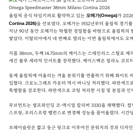
r
e
Omega Speedmaster 38mm Milano Cortina 2026
올림픽 공식 타임키퍼로 활약하고 있는
오메가(Omega)
가 20
Cortina 2026)
을 선보였다. 오메가는 1932년부터 올림픽 경기
지난 90년 동안 오메가는 탁월한 정밀함을 바탕으로 올림픽의 
쌓았다. 이탈리아에서 네 번째로 열리는 이번 올림픽에서도 오메가
지름 38mm, 두께 14.75mm의 케이스는 스테인리스 스틸로
새긴 블루 세라믹 인서트를 장착했다. 케이스백은 밀라노 코르티나
동계 올림픽에 어울리는 겨울 분위기를 연출하기 위해 화이트 바
입혔다. 크로노그래프 카운터 역시 바니싱 처리했다. 파란색으로
특별함을 강조한다. 파란색으로 코팅 처리한 시침 및 분침과 
무브먼트는 셀프와인딩 코-액시얼 칼리버 3330을 채택했다. 컬럼
스프링, 프리스프렁 밸런스로 변경해 성능을 끌어올렸다. 시간당 진
브레이슬릿은 짧고 둥근 링크로 이루어진 문워치의 것과 디자인이