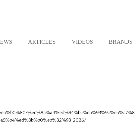
K
L
O
C
EWS
ARTICLES
VIDEOS
BRANDS
C
A
%94%ea%b0%80-%ec%8a%a4%ed%94%bc%eb%93%9c%eb%a7%
a5%b4%ed%8b%b0%eb%82%98-2026/