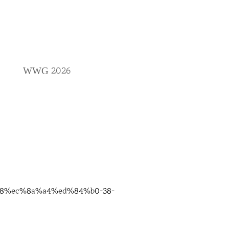
2026
WWG
88%ec%8a%a4%ed%84%b0-38-